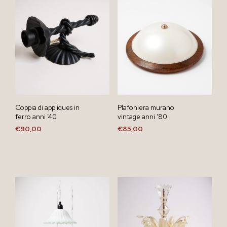
Coppia di appliques in
Plafoniera murano
ferro anni ’40
vintage anni ’80
€
90,00
€
85,00