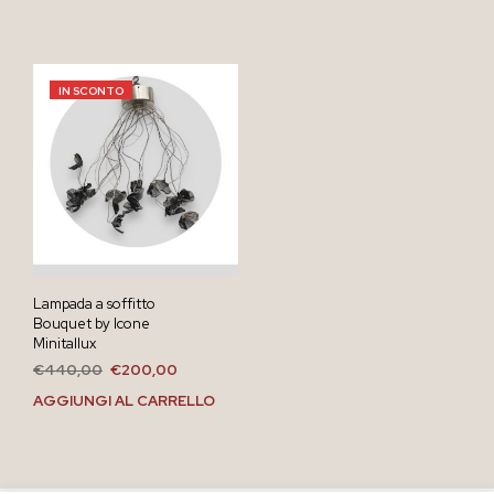
IN SCONTO
Lampada a soffitto
Bouquet by Icone
Minitallux
Il
Il
€
440,00
€
200,00
prezzo
prezzo
AGGIUNGI AL CARRELLO
originale
attuale
era:
è:
€440,00.
€200,00.