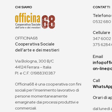
CHI SIAMO
CONTATTI
Telefono 
0532 680
Cellulare
OFFICINA68
347 6002 0
Cooperativa Sociale
375 6284 
dell’arte e dei mestieri
Email
Via Bologna, 300 B/C
info@offi
44124 Ferrara – Italia
on-line@o
P.I. e C.F.: 01988310387
Call
Officina68 è una cooperativa con fini
WhatsAp
sociali per l’inserimento lavorativo di
persone momentaneamente
Orari di 
emarginate dai processi produttivi e
commerciali.
dal lunedì 