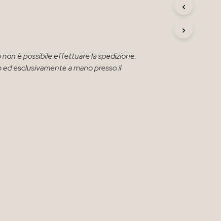
R
O
D
O
T
T
 non è possibile effettuare la spedizione.
O
solo ed esclusivamente a mano presso il
N
E
L
C
A
R
R
E
L
L
O
.