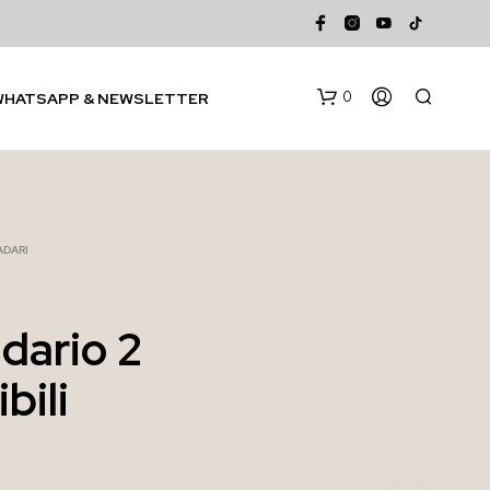
0
WHATSAPP & NEWSLETTER
ADARI
dario 2
N
bili
E
S
S
U
N
P