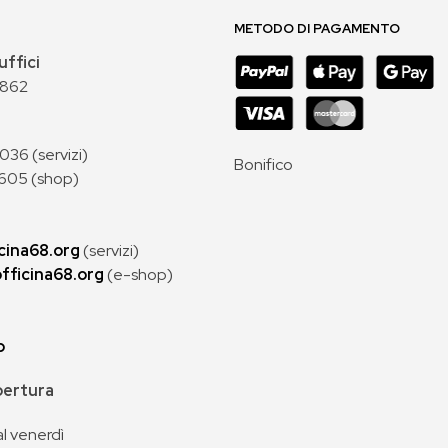
METODO DI PAGAMENTO
uffici
 862
36 (servizi)
Bonifico
605 (shop)
cina68.org
(servizi)
fficina68.org
(e-shop)
p
apertura
al venerdì