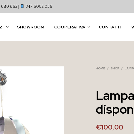
 680 862 |
347 6002 036
ZI
SHOWROOM
COOPERATIVA
CONTATTI
HOME
/
SHOP
/
LAMP
Lampa
disponi
€
100,00