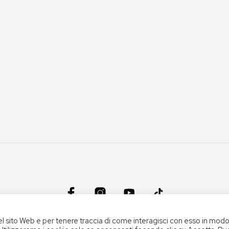
el sito Web e per tenere traccia di come interagisci con esso in mod
CONDIZIONI DEL SERVIZIO
|
CREDITS