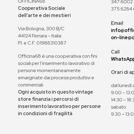
OFFICINA68
347 6002 0
Cooperativa Sociale
375 6284 
dell’arte e dei mestieri
Email
Via Bologna, 300 B/C
info@offi
44124 Ferrara – Italia
on-line@o
P.I. e C.F.: 01988310387
Call
Officina68 è una cooperativa con fini
WhatsAp
sociali per l’inserimento lavorativo di
persone momentaneamente
Orari di 
emarginate dai processi produttivi e
commerciali.
dal lunedì 
Ogni acquisto in questo vintage
9:00 – 13:
store finanzia i percorsi di
14:30 – 18:
inserimento lavorativo per persone
sabato
in condizioni di fragilità
9:30 – 13: