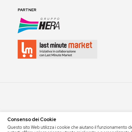
PARTNER
Consenso dei Cookie
Questo sito Web utilizza i cookie che aiutano il funzionamento d
COPYRIGHT 2020 COOP. SOC. OFFICINA 68 |
PRIVACY POLICY
|
TERMINI E 