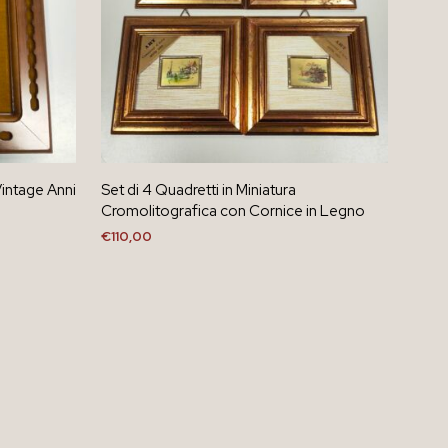
intage Anni
Set di 4 Quadretti in Miniatura
Cromolitografica con Cornice in Legno
€
110,00
AGGIUNGI AL CARRELLO