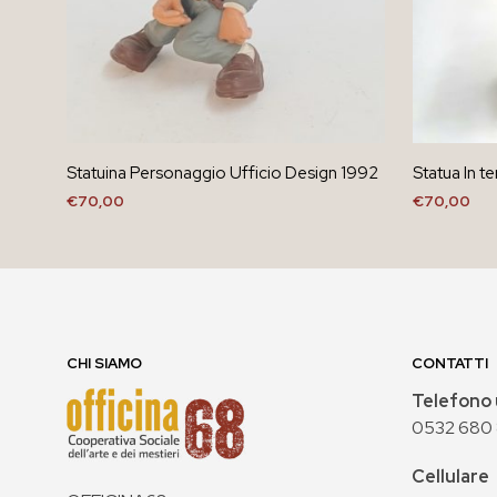
Statuina Personaggio Ufficio Design 1992
Statua In te
€
70,00
€
70,00
AGGIUNGI AL CARRELLO
AGGIUNGI 
CHI SIAMO
CONTATTI
Telefono 
0532 680
Cellulare