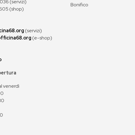
36 (servizi)
Bonifico
605 (shop)
cina68.org
(servizi)
fficina68.org
(e-shop)
p
apertura
al venerdì
00
30
00