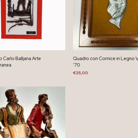
o Carlo Balljana Arte
Quadro con Cornice in Legno V
ranea
’70
€
35,00
AL CARRELLO
AGGIUNGI AL CARRELLO