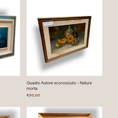
R
O
D
O
T
T
O
N
E
L
C
A
R
R
E
L
Quadro Autore sconosciuto – Natura
L
morta
O
.
€
50,00