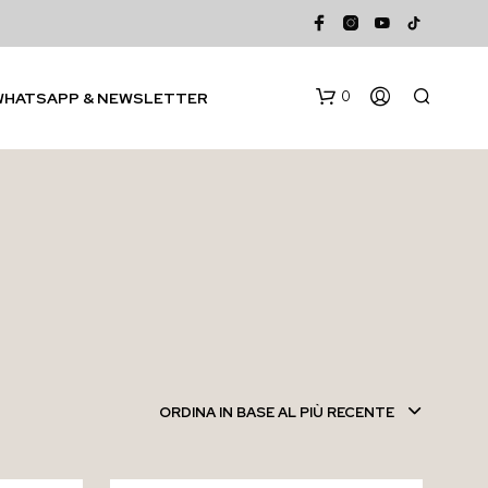
0
WHATSAPP & NEWSLETTER
N
E
S
ORDINA IN BASE AL PIÙ RECENTE
S
U
N
P