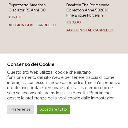
Pupazzetto American
Bambola The Promenade
Gladiator RS Anni ’90
Collection Anne 5020101
Fine Bisque Porcelain
€
15,00
€
20,00
AGGIUNGI AL CARRELLO
AGGIUNGI AL CARRELLO
Consenso dei Cookie
Questo sito Web utilizza i cookie che aiutano il
funzionamento del sito Web e per tenere traccia di come
interagisci con esso in modo da poterti offrire un'esperienza
utente migliorata e personalizzata. Utilizzeremo i cookie
solo se acconsenti facendo clic su Accetta. Puoi anche
gestire le preferenze dei singoli cookie dalle Impostazioni.
COPYRIGHT 2020 COOP. SOC. OFFICINA 68 |
PRIVACY POLICY
|
Preferenze
Accettare tutto
TERMINI E CONDIZIONI DEL SERVIZIO
|
CREDITS