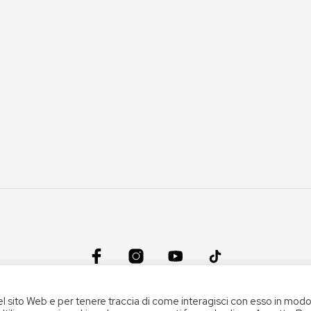
CONDIZIONI DEL SERVIZIO
|
CREDITS
el sito Web e per tenere traccia di come interagisci con esso in mod