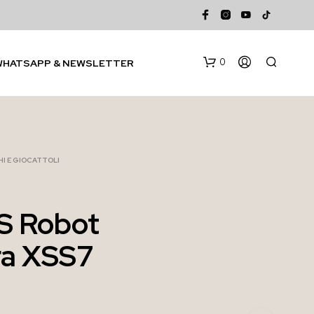
0
WHATSAPP & NEWSLETTER
I E GIOCATTOLI
S Robot
N
ra XSS7
E
S
S
U
N
P