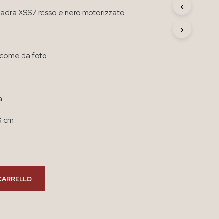
R
uadra XSS7 rosso e nero motorizzato
O
D
O
T
T
 come da foto.
O
N
E
L
a.
C
A
R
18 cm
R
E
L
L
O
.
CARRELLO