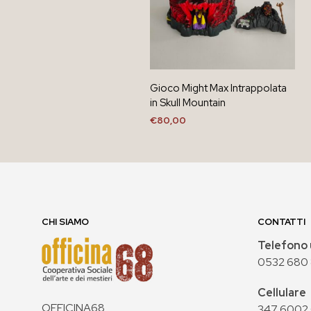
Gioco Might Max Intrappolata
in Skull Mountain
€
80,00
AGGIUNGI AL CARRELLO
CHI SIAMO
CONTATTI
Telefono 
0532 680
Cellulare
OFFICINA68
347 6002 0