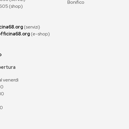
Bonifico
605 (shop)
cina68.org
(servizi)
fficina68.org
(e-shop)
p
apertura
al venerdì
00
30
00