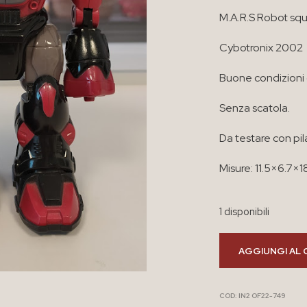
M.A.R.S Robot sq
Cybotronix 2002
Buone condizioni
Senza scatola.
Da testare con pil
Misure: 11.5×6.7×
1 disponibili
AGGIUNGI AL 
COD:
IN2 OF22-749