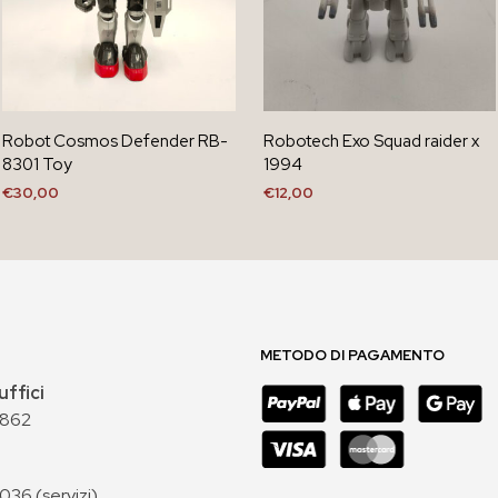
Robot Cosmos Defender RB-
Robotech Exo Squad raider x
8301 Toy
1994
€
30,00
€
12,00
AGGIUNGI AL CARRELLO
AGGIUNGI AL CARRELLO
METODO DI PAGAMENTO
uffici
 862
36 (servizi)