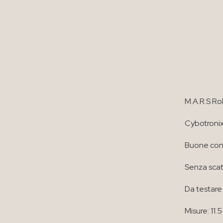
M.A.R.S Ro
Cybotroni
Buone cond
Senza scat
Da testare 
Misure: 11