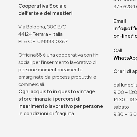
Cooperativa Sociale
375 6284 
dell’arte e dei mestieri
Email
Via Bologna, 300 B/C
info@offi
44124 Ferrara – Italia
on-line@o
P.I. e C.F.: 01988310387
Call
Officina68 è una cooperativa con fini
WhatsAp
sociali per l’inserimento lavorativo di
persone momentaneamente
Orari di 
emarginate dai processi produttivi e
commerciali.
dal lunedì 
Ogni acquisto in questo vintage
9:00 – 13:
store finanzia i percorsi di
14:30 – 18:
inserimento lavorativo per persone
sabato
in condizioni di fragilità
9:30 – 13: