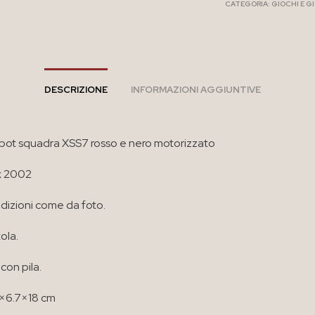
CATEGORIA:
GIOCHI E G
DESCRIZIONE
INFORMAZIONI AGGIUNTIVE
bot squadra XSS7 rosso e nero motorizzato
x 2002
izioni come da foto.
ola.
con pila.
.5×6.7×18 cm