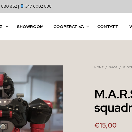
 680 862 |
347 6002 036
ZI
SHOWROOM
COOPERATIVA
CONTATTI
HOME
/
SHOP
/
GIOCH
M.A.R.
squad
€
15,00