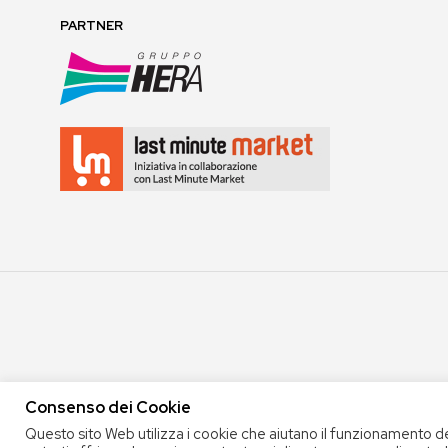
PARTNER
Consenso dei Cookie
COPYRIGHT 2020 COOP. SOC. OFFICINA 68 |
PRIVACY POLICY
|
TERMINI E 
Questo sito Web utilizza i cookie che aiutano il funzionamento d