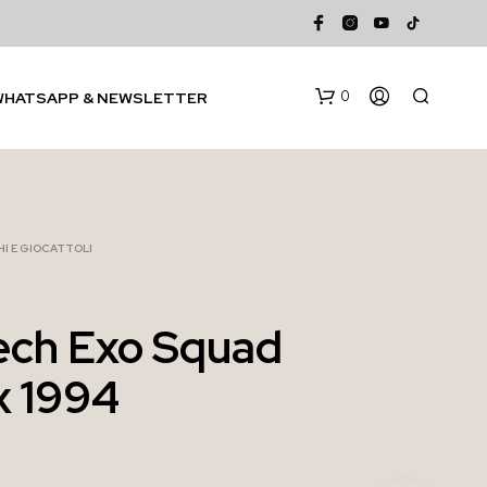
0
WHATSAPP & NEWSLETTER
I E GIOCATTOLI
ech Exo Squad
N
 x 1994
E
S
S
U
N
P