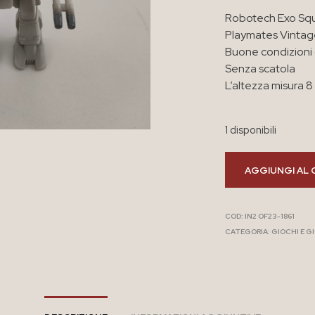
Robotech Exo Squa
Playmates Vintag
Buone condizioni
Senza scatola
L’altezza misura 
1 disponibili
AGGIUNGI AL 
COD:
IN2 OF23-1861
CATEGORIA:
GIOCHI E G