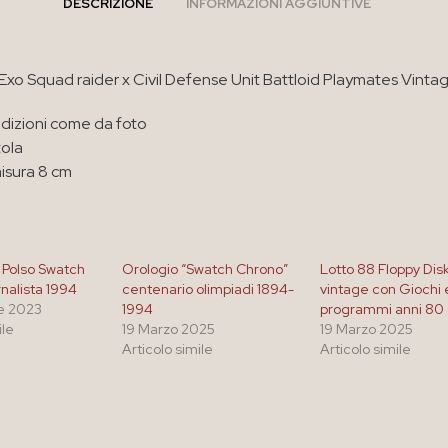
DESCRIZIONE
INFORMAZIONI AGGIUNTIVE
xo Squad raider x Civil Defense Unit Battloid Playmates Vinta
dizioni come da foto
ola
misura 8 cm
 Polso Swatch
Orologio “Swatch Chrono”
Lotto 88 Floppy Dis
nalista 1994
centenario olimpiadi 1894-
vintage con Giochi 
e 2023
1994
programmi anni 80
ile
19 Marzo 2025
19 Marzo 2025
Articolo simile
Articolo simile