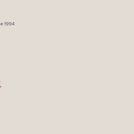
ge 1994
k
e