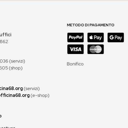
METODO DI PAGAMENTO
uffici
 862
36 (servizi)
Bonifico
605 (shop)
cina68.org
(servizi)
fficina68.org
(e-shop)
p