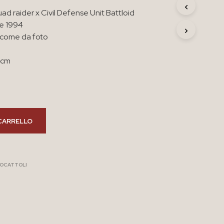
R
d raider x Civil Defense Unit Battloid
O
e 1994
D
O
 come da foto
T
T
8 cm
O
N
E
L
C
A
R
CARRELLO
R
E
L
L
IOCATTOLI
O
.