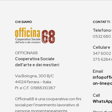
CHI SIAMO
CONTATTI
Telefono 
0532 680
Cellulare
OFFICINA68
347 6002 0
Cooperativa Sociale
375 6284 
dell’arte e dei mestieri
Email
Via Bologna, 300 B/C
info@offi
44124 Ferrara – Italia
on-line@o
P.I. e C.F.: 01988310387
Call
Officina68 è una cooperativa con fini
WhatsAp
sociali per l’inserimento lavorativo di
persone momentaneamente