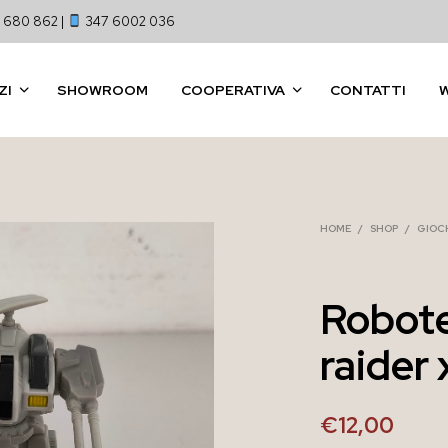
 680 862 |
347 6002 036
ZI
SHOWROOM
COOPERATIVA
CONTATTI
HOME
/
SHOP
/
GIOCH
Robot
raider
€
12,00