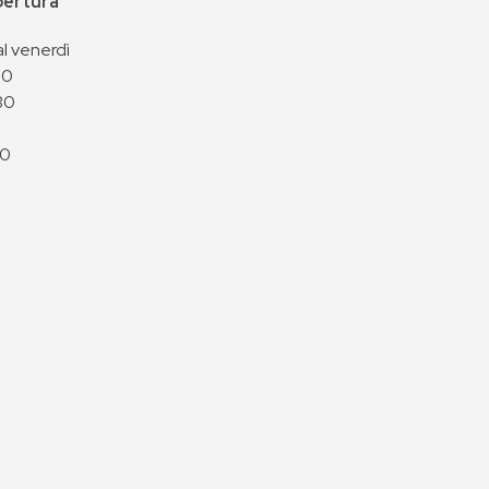
apertura
al venerdì
00
30
00