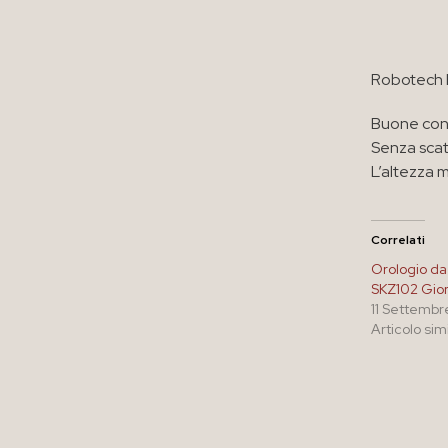
Robotech E
Buone con
Senza scat
L’altezza 
Correlati
Orologio da
SKZ102 Gior
11 Settembr
Articolo sim