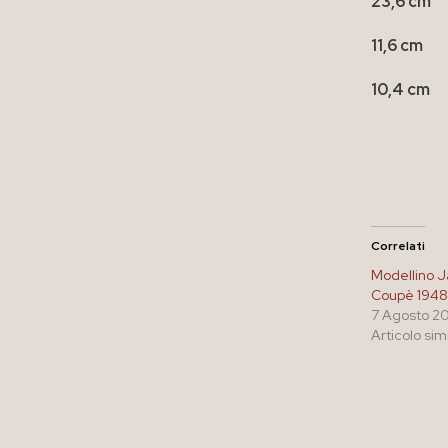
23,6 cm
11,6 cm
10,4 cm
Correlati
Modellino J
Coupè 1948
7 Agosto 2
Articolo sim