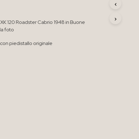
R
O
D
 XK 120 Roadster Cabrio 1948 in Buone
O
T
da foto
T
O
on piedistallo originale
N
E
L
C
A
R
R
E
L
L
O
.