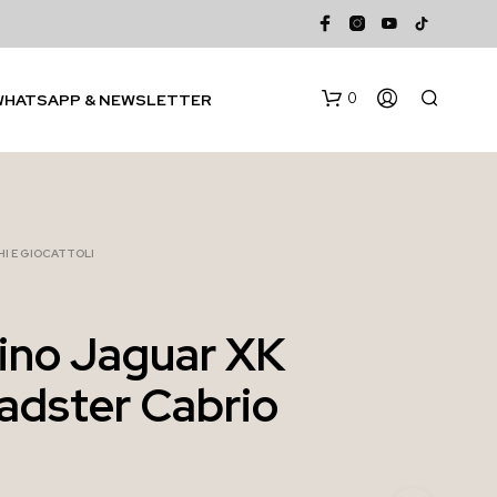
0
WHATSAPP & NEWSLETTER
I E GIOCATTOLI
ino Jaguar XK
N
adster Cabrio
E
S
S
U
N
P