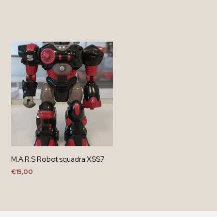
M.A.R.S Robot squadra XSS7
€
15,00
AGGIUNGI AL CARRELLO