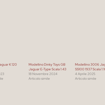
aguar K 120
Modellino Dinky Toys GB
Modellino 3006 Ja
Jaguar E-Type Scala 1:43
SS100 1937 Scala 1:1
023
18 Novembre 2024
4 Aprile 2025
ile
Articolo simile
Articolo simile