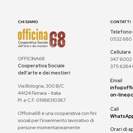
CHI SIAMO
CONTATTI
Telefono 
0532 680
Cellulare
OFFICINA68
347 6002 0
Cooperativa Sociale
375 6284 
dell’arte e dei mestieri
Email
Via Bologna, 300 B/C
info@offi
44124 Ferrara – Italia
on-line@o
P.I. e C.F.: 01988310387
Call
Officina68 è una cooperativa con fini
WhatsAp
sociali per l’inserimento lavorativo di
persone momentaneamente
Orari di 