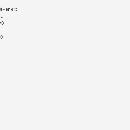
al venerdì
00
30
00