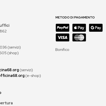
METODO DI PAGAMENTO
uffici
 862
36 (servizi)
Bonifico
605 (shop)
cina68.org
(servizi)
fficina68.org
(e-shop)
p
apertura