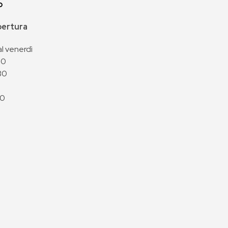
p
apertura
al venerdì
00
30
00