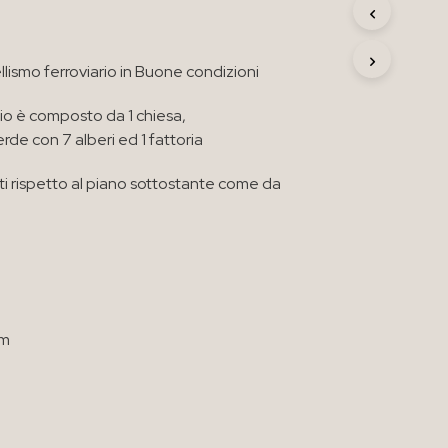
R
O
D
lismo ferroviario in Buone condizioni
O
T
T
ario è composto da 1 chiesa,
O
e con 7 alberi ed 1 fattoria
N
E
ati rispetto al piano sottostante come da
L
C
A
R
R
E
L
L
O
cm
.