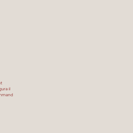
at
ura il
Command