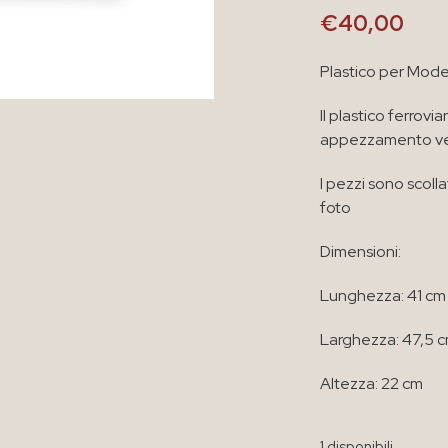
€
40,00
Plastico per Model
Il plastico ferrovi
appezzamento verd
I pezzi sono scoll
foto
Dimensioni:
Lunghezza: 41 cm
Larghezza: 47,5 
Altezza: 22 cm
1 disponibili