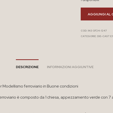
AGGIUNGI AL 
COD:
IN3 OF24-1247
CATEGORIE:
DIE-CAST E
DESCRIZIONE
INFORMAZIONI AGGIUNTIVE
er Modellismo ferroviario in Buone condizioni
o ferroviario è composto da 1 chiesa, appezzamento verde con 7 a