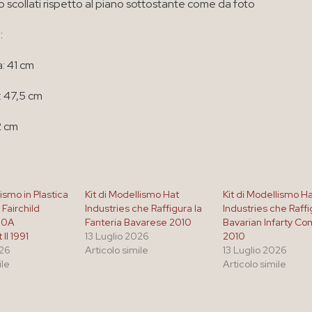
o scollati rispetto al piano sottostante come da foto
:
: 41 cm
 47,5 cm
2 cm
lismo in Plastica
Kit di Modellismo Hat
Kit di Modellismo H
Fairchild
Industries che Raffigura la
Industries che Raffig
10A
Fanteria Bavarese 2010
Bavarian Infarty 
II 1991
13 Luglio 2026
2010
026
Articolo simile
13 Luglio 2026
ile
Articolo simile