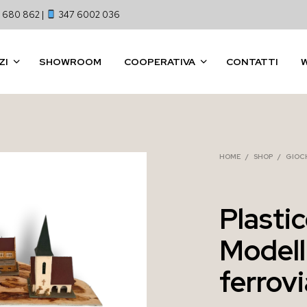
 680 862 |
347 6002 036
ZI
SHOWROOM
COOPERATIVA
CONTATTI
HOME
/
SHOP
/
GIOCH
Plasti
Model
ferrovi