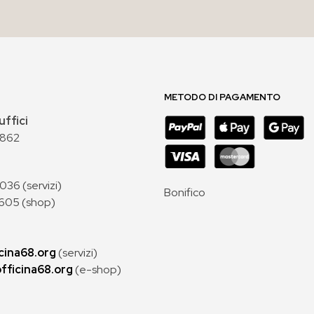
AGGIUNGI AL CARRELLO
METODO DI PAGAMENTO
uffici
 862
36 (servizi)
Bonifico
605 (shop)
cina68.org
(servizi)
fficina68.org
(e-shop)