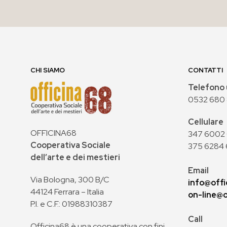
CHI SIAMO
CONTATTI
Telefono 
0532 680
Cellulare
OFFICINA68
347 6002 0
Cooperativa Sociale
375 6284 
dell’arte e dei mestieri
Email
Via Bologna, 300 B/C
info@offi
44124 Ferrara – Italia
on-line@o
P.I. e C.F.: 01988310387
Call
Officina68 è una cooperativa con fini