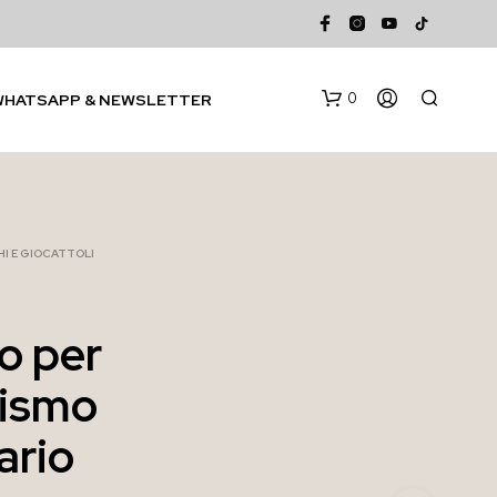
0
WHATSAPP & NEWSLETTER
I E GIOCATTOLI
co per
N
lismo
E
S
S
ario
U
N
P