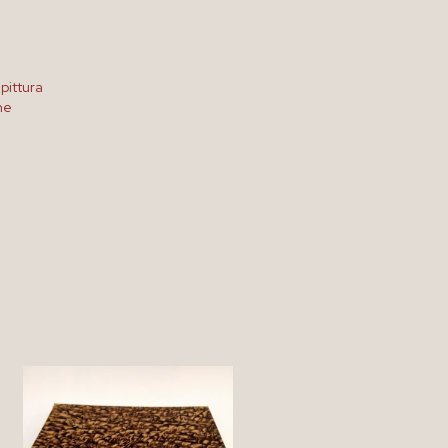
 pittura
ne