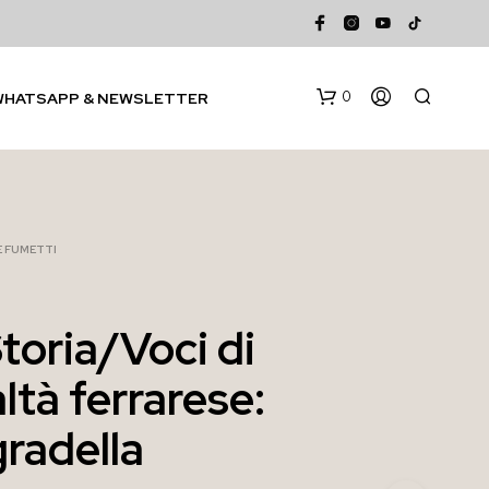
0
WHATSAPP & NEWSLETTER
 E FUMETTI
toria/Voci di
N
ltà ferrarese:
E
S
S
radella
U
N
P