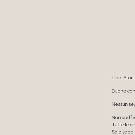
Libro Stori
Buone cond
Nessun seg
Non si effe
Tutte le ri
Solo spedi