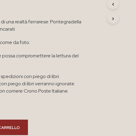
R
O
D
i di una realtà ferrarese: Pontegradella
O
T
ncarati
T
O
 come da foto.
N
E
 possa compromettere la lettura del
L
C
A
R
spedizioni con piego di libri.
R
con piego di libri verranno ignorate.
E
n corriere Crono Poste Italiane.
L
L
O
.
CARRELLO