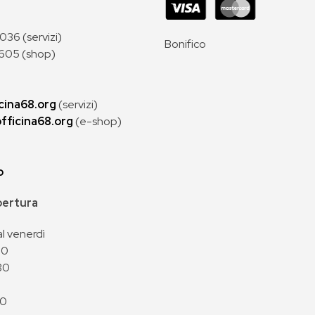
36 (servizi)
Bonifico
605 (shop)
cina68.org
(servizi)
fficina68.org
(e-shop)
p
apertura
al venerdì
00
30
00