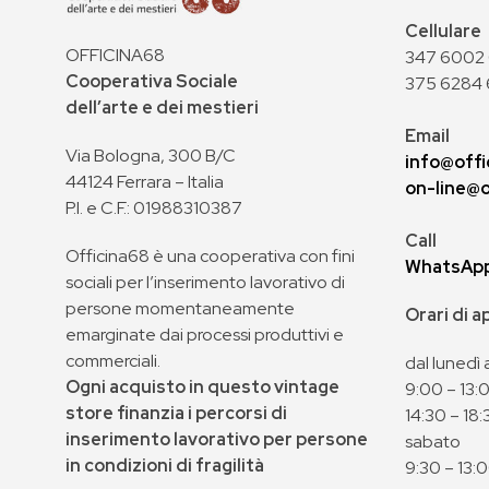
Cellulare
OFFICINA68
347 6002 0
Cooperativa Sociale
375 6284 
dell’arte e dei mestieri
Email
Via Bologna, 300 B/C
info@offi
44124 Ferrara – Italia
on-line@o
P.I. e C.F.: 01988310387
Call
Officina68 è una cooperativa con fini
WhatsAp
sociali per l’inserimento lavorativo di
persone momentaneamente
Orari di 
emarginate dai processi produttivi e
commerciali.
dal lunedì 
Ogni acquisto in questo vintage
9:00 – 13:
store finanzia i percorsi di
14:30 – 18:
inserimento lavorativo per persone
sabato
in condizioni di fragilità
9:30 – 13: