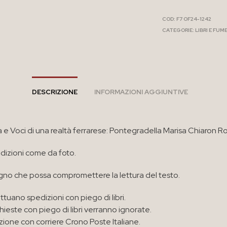
COD:
F7 OF24-1242
CATEGORIE:
LIBRI E FUM
DESCRIZIONE
INFORMAZIONI AGGIUNTIVE
a e Voci di una realtà ferrarese: Pontegradella Marisa Chiaron R
izioni come da foto.
no che possa compromettere la lettura del testo.
ttuano spedizioni con piego di libri.
chieste con piego di libri verranno ignorate.
zione con corriere Crono Poste Italiane.