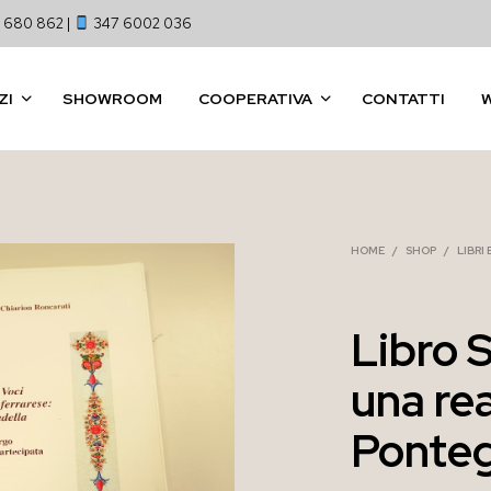
 680 862 |
347 6002 036
ZI
SHOWROOM
COOPERATIVA
CONTATTI
HOME
/
SHOP
/
LIBRI
Libro S
una rea
Ponteg