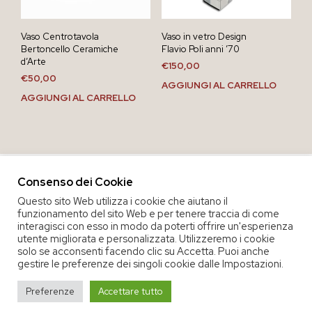
Vaso Centrotavola
Vaso in vetro Design
Bertoncello Ceramiche
Flavio Poli anni ’70
d’Arte
€
150,00
€
50,00
AGGIUNGI AL CARRELLO
AGGIUNGI AL CARRELLO
Consenso dei Cookie
Questo sito Web utilizza i cookie che aiutano il
funzionamento del sito Web e per tenere traccia di come
interagisci con esso in modo da poterti offrire un'esperienza
utente migliorata e personalizzata. Utilizzeremo i cookie
solo se acconsenti facendo clic su Accetta. Puoi anche
gestire le preferenze dei singoli cookie dalle Impostazioni.
COPYRIGHT 2020 COOP. SOC. OFFICINA 68 |
PRIVACY POLICY
|
Preferenze
Accettare tutto
TERMINI E CONDIZIONI DEL SERVIZIO
|
CREDITS