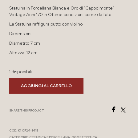
Statuina in Porcellana Bianca e Oro di “Capodimonte”
Vintage Anni ’70 in Ottime condizioni come da foto
La Statuina raffigura putto con violino
Dimensioni:
Diametro: 7 cm
Altezza: 12 cm
1 disponibili
AGGIUNGI AL CARRELLO
SHARE THIS PRODUCT
COD:
K1 OF24-1415
CATEGORIE:
CERAMICA E PORCELLANA
,
OGGETTISTICA