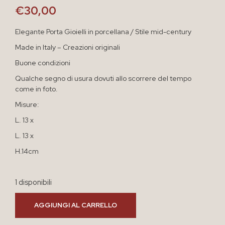
€
30,00
Elegante Porta Gioielli in porcellana / Stile mid-century
Made in Italy – Creazioni originali
Buone condizioni
Qualche segno di usura dovuti allo scorrere del tempo
come in foto.
Misure:
L. 13 x
L. 13 x
H.14cm
1 disponibili
AGGIUNGI AL CARRELLO