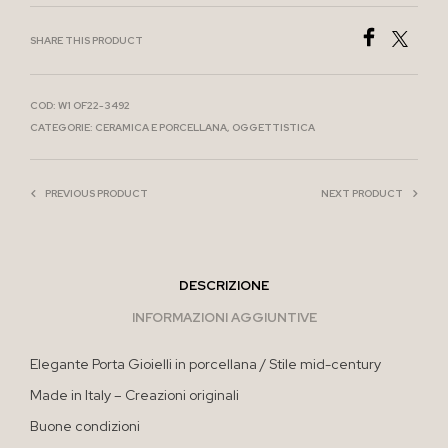
SHARE THIS PRODUCT
COD:
W1 OF22-3492
CATEGORIE:
CERAMICA E PORCELLANA
,
OGGETTISTICA
PREVIOUS PRODUCT
NEXT PRODUCT
DESCRIZIONE
INFORMAZIONI AGGIUNTIVE
Elegante Porta Gioielli in porcellana / Stile mid-century
Made in Italy – Creazioni originali
Buone condizioni