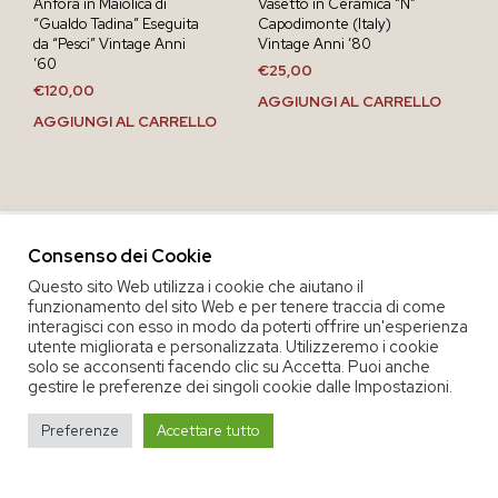
Anfora in Maiolica di
Vasetto in Ceramica “N”
“Gualdo Tadina” Eseguita
Capodimonte (Italy)
da “Pesci” Vintage Anni
Vintage Anni ’80
’60
€
25,00
€
120,00
AGGIUNGI AL CARRELLO
AGGIUNGI AL CARRELLO
Consenso dei Cookie
Questo sito Web utilizza i cookie che aiutano il
funzionamento del sito Web e per tenere traccia di come
interagisci con esso in modo da poterti offrire un'esperienza
utente migliorata e personalizzata. Utilizzeremo i cookie
solo se acconsenti facendo clic su Accetta. Puoi anche
gestire le preferenze dei singoli cookie dalle Impostazioni.
COPYRIGHT 2020 COOP. SOC. OFFICINA 68 |
PRIVACY POLICY
|
Preferenze
Accettare tutto
TERMINI E CONDIZIONI DEL SERVIZIO
|
CREDITS