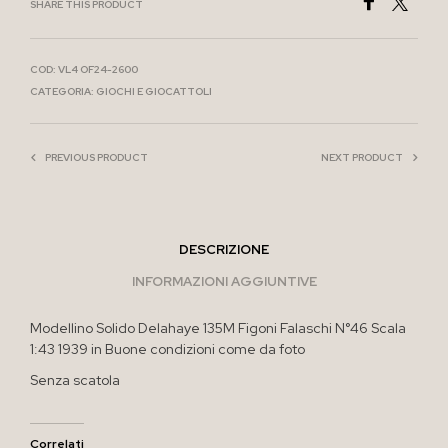
SHARE THIS PRODUCT
COD:
VL4 OF24-2600
CATEGORIA:
GIOCHI E GIOCATTOLI
PREVIOUS PRODUCT
NEXT PRODUCT
DESCRIZIONE
INFORMAZIONI AGGIUNTIVE
Modellino Solido Delahaye 135M Figoni Falaschi N°46 Scala
1:43 1939 in Buone condizioni come da foto
Senza scatola
Correlati