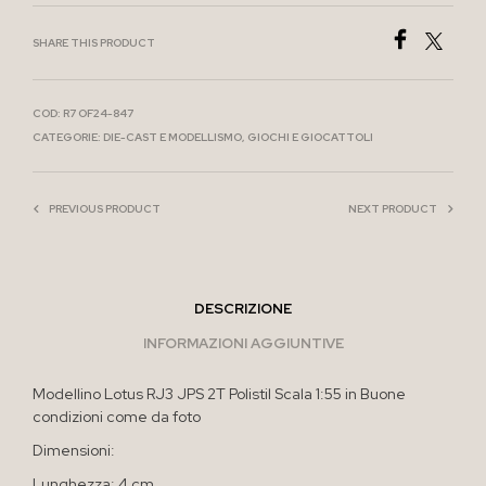
SHARE THIS PRODUCT
COD:
R7 OF24-847
CATEGORIE:
DIE-CAST E MODELLISMO
,
GIOCHI E GIOCATTOLI
PREVIOUS PRODUCT
NEXT PRODUCT
DESCRIZIONE
INFORMAZIONI AGGIUNTIVE
Modellino Lotus RJ3 JPS 2T Polistil Scala 1:55 in Buone
condizioni come da foto
Dimensioni:
Lunghezza: 4 cm