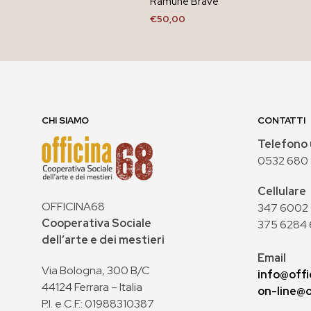
Ramune Brave
€
50,00
AGGIUNGI AL CARRELLO
CHI SIAMO
CONTATTI
Telefono 
0532 680
Cellulare
OFFICINA68
347 6002 0
Cooperativa Sociale
375 6284 
dell’arte e dei mestieri
Email
Via Bologna, 300 B/C
info@offi
44124 Ferrara – Italia
on-line@o
P.I. e C.F.: 01988310387