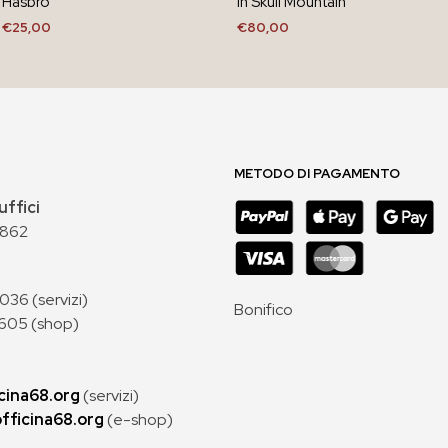
Hasbro
in Skull Mountain
€
25,00
€
80,00
AGGIUNGI AL CARRELLO
AGGIUNGI AL CARRELLO
METODO DI PAGAMENTO
uffici
 862
36 (servizi)
Bonifico
605 (shop)
cina68.org
(servizi)
fficina68.org
(e-shop)