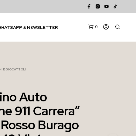
0
WHATSAPP & NEWSLETTER
I E GIOCATTOLI
ino Auto
N
he 911 Carrera”
E
S
S
 Rosso Burago
U
N
P