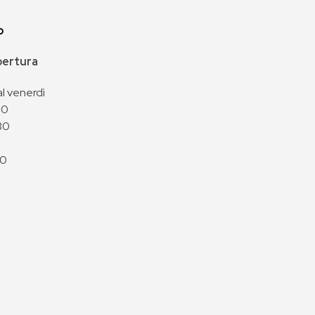
p
apertura
al venerdì
00
30
00