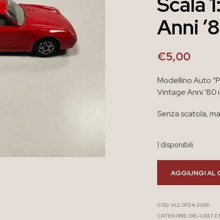
Scala 
Anni ’
€
5,00
Modellino Auto “P
Vintage Anni ’80 
Senza scatola, man
1 disponibili
AGGIUNGI AL 
COD:
VL2 OF24-2269
CATEGORIE:
DIE-CAST E