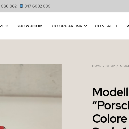
 680 862 |
347 6002 036
ZI
SHOWROOM
COOPERATIVA
CONTATTI
HOME
/
SHOP
/
GIOCH
Modell
“Porsc
Colore