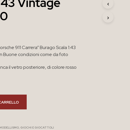
1:43 Vintage
R
O
80
D
O
T
T
O
N
orsche 911 Carrera” Burago Scala 1:43
E
L
in Buone condizioni come da foto
C
A
ca il vetro posteriore, di colore rosso
R
R
E
L
L
O
CARRELLO
.
 MODELLISMO
,
GIOCHI E GIOCATTOLI