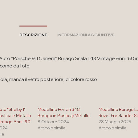
DESCRIZIONE
INFORMAZIONI AGGIUNTIVE
Auto “Porsche 911 Carrera” Burago Scala 1:43 Vintage Anni ’80 
 come da foto
la, manca il vetro posteriore, di colore rosso
to “Shelby 1”
Modellino Ferrari 348
Modellino Burago 
astica e Metallo
Burago in Plastica/Metallo
Rover Freelander Sc
Vintage Anni ’90
8 Ottobre 2024
28 Maggio 2025
2024
Articolo simile
Articolo simile
ile