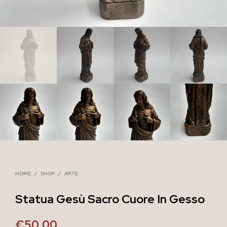
HOME
/
SHOP
/
ARTE
Statua Gesù Sacro Cuore In Gesso
€
50,00