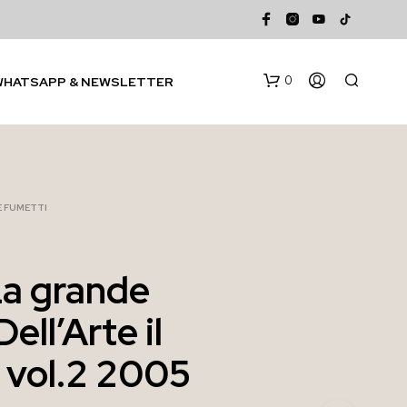
0
WHATSAPP & NEWSLETTER
 E FUMETTI
La grande
N
Dell’Arte il
E
S
S
 vol.2 2005
U
N
P