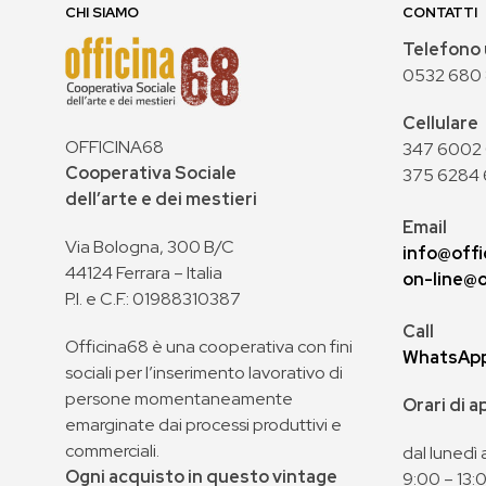
CHI SIAMO
CONTATTI
Telefono 
0532 680
Cellulare
OFFICINA68
347 6002 0
Cooperativa Sociale
375 6284 
dell’arte e dei mestieri
Email
Via Bologna, 300 B/C
info@offi
44124 Ferrara – Italia
on-line@o
P.I. e C.F.: 01988310387
Call
Officina68 è una cooperativa con fini
WhatsAp
sociali per l’inserimento lavorativo di
persone momentaneamente
Orari di 
emarginate dai processi produttivi e
commerciali.
dal lunedì 
Ogni acquisto in questo vintage
9:00 – 13: