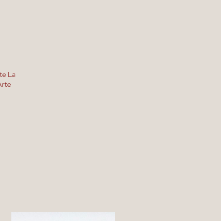
rte La
Arte