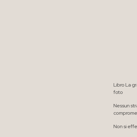
Libro La g
foto
Nessun str
compromett
Non si effe