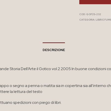
COD:
Q OF25-232
CATEGORIA:
LIBRI E FUM
DESCRIZIONE
rande Storia Dell’Arte il Gotico vol.2 2005 In buone condizioni 
appo o segno a penna o matita sia in copertina sia all’interno c
ere la lettura del testo
ttuano spedizioni con piego di libri.