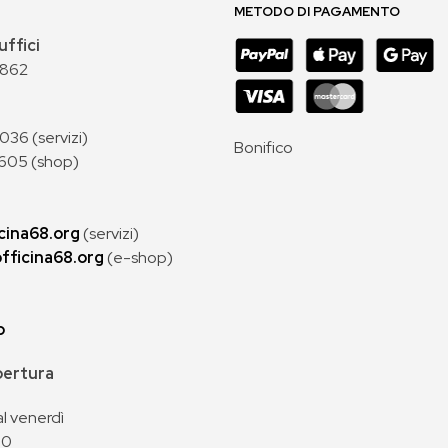
METODO DI PAGAMENTO
uffici
 862
36 (servizi)
Bonifico
605 (shop)
cina68.org
(servizi)
fficina68.org
(e-shop)
p
apertura
al venerdì
00