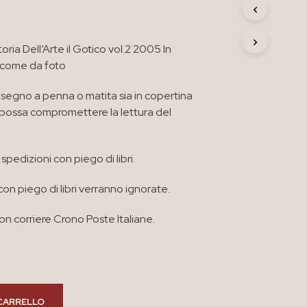
R
O
D
oria Dell’Arte il Gotico vol.2 2005 In
O
T
 come da foto
T
O
segno a penna o matita sia in copertina
N
e possa compromettere la lettura del
E
L
C
A
spedizioni con piego di libri.
R
R
con piego di libri verranno ignorate.
E
L
L
n corriere Crono Poste Italiane.
O
.
CARRELLO