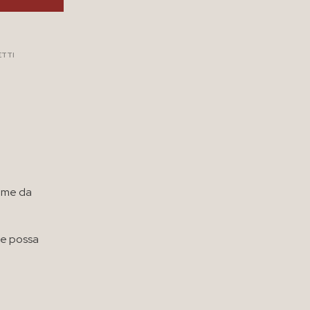
ETTI
come da
he possa