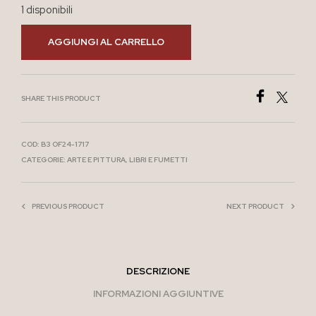
1 disponibili
AGGIUNGI AL CARRELLO
SHARE THIS PRODUCT
COD:
B3 OF24-1717
CATEGORIE:
ARTE E PITTURA
,
LIBRI E FUMETTI
PREVIOUS PRODUCT
NEXT PRODUCT
DESCRIZIONE
INFORMAZIONI AGGIUNTIVE