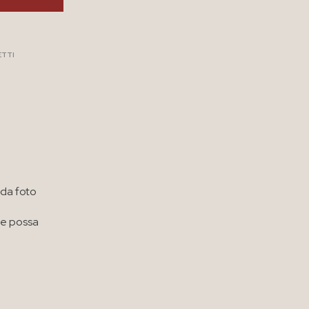
ETTI
da foto
he possa