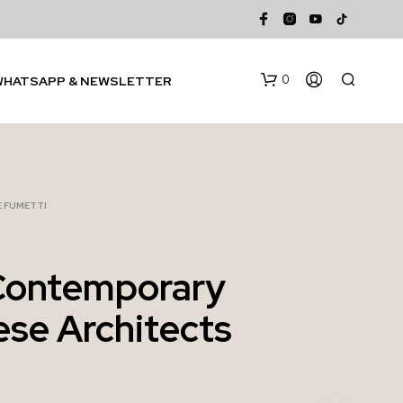
0
WHATSAPP & NEWSLETTER
 E FUMETTI
Contemporary
N
se Architects
E
S
S
U
N
P