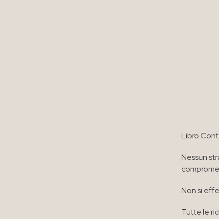
Libro Cont
Nessun str
compromett
Non si effe
Tutte le ri