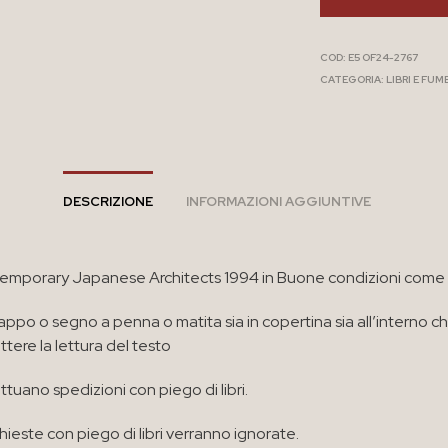
COD:
E5 OF24-2767
CATEGORIA:
LIBRI E FUM
DESCRIZIONE
INFORMAZIONI AGGIUNTIVE
emporary Japanese Architects 1994 in Buone condizioni come 
appo o segno a penna o matita sia in copertina sia all’interno c
ere la lettura del testo
ttuano spedizioni con piego di libri.
chieste con piego di libri verranno ignorate.