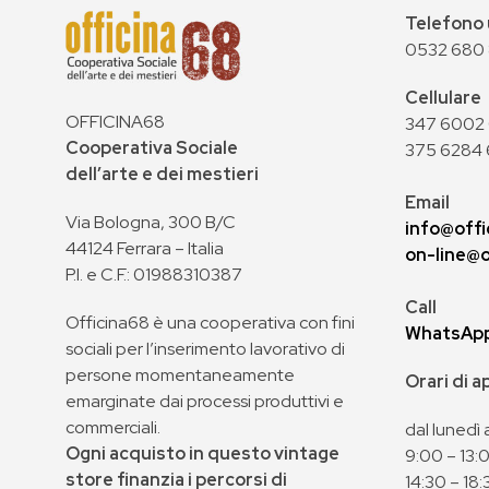
Telefono 
0532 680
Cellulare
OFFICINA68
347 6002 0
Cooperativa Sociale
375 6284 
dell’arte e dei mestieri
Email
Via Bologna, 300 B/C
info@offi
44124 Ferrara – Italia
on-line@o
P.I. e C.F.: 01988310387
Call
Officina68 è una cooperativa con fini
WhatsAp
sociali per l’inserimento lavorativo di
persone momentaneamente
Orari di 
emarginate dai processi produttivi e
commerciali.
dal lunedì 
Ogni acquisto in questo vintage
9:00 – 13:
store finanzia i percorsi di
14:30 – 18: