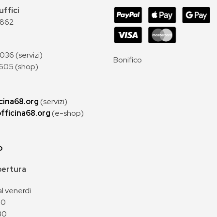
uffici
 862
36 (servizi)
Bonifico
605 (shop)
cina68.org
(servizi)
fficina68.org
(e-shop)
p
apertura
al venerdì
00
30