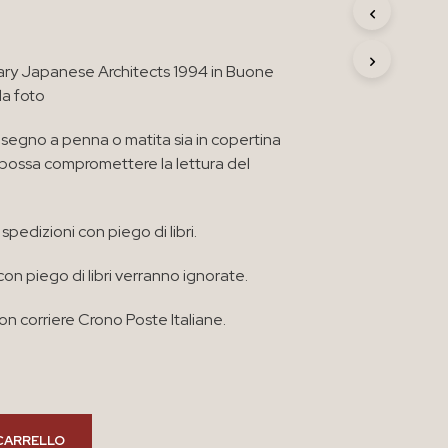
R
O
D
ry Japanese Architects 1994 in Buone
O
T
da foto
T
O
segno a penna o matita sia in copertina
N
e possa compromettere la lettura del
E
L
C
A
spedizioni con piego di libri.
R
R
con piego di libri verranno ignorate.
E
L
L
n corriere Crono Poste Italiane.
O
.
CARRELLO