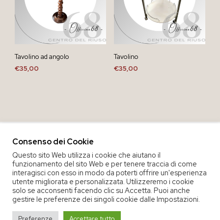
Tavolino ad angolo
Tavolino
€
35,00
€
35,00
Consenso dei Cookie
Questo sito Web utilizza i cookie che aiutano il
funzionamento del sito Web e per tenere traccia di come
interagisci con esso in modo da poterti offrire un'esperienza
utente migliorata e personalizzata. Utilizzeremo i cookie
solo se acconsenti facendo clic su Accetta. Puoi anche
gestire le preferenze dei singoli cookie dalle Impostazioni.
COPYRIGHT 2020 COOP. SOC. OFFICINA 68 |
PRIVACY POLICY
|
Preferenze
Accettare tutto
TERMINI E CONDIZIONI DEL SERVIZIO
|
CREDITS