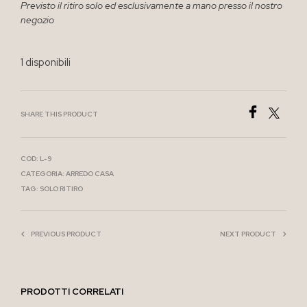
Previsto il ritiro solo ed esclusivamente a mano presso il nostro
negozio
1 disponibili
SHARE THIS PRODUCT
COD:
L-9
CATEGORIA:
ARREDO CASA
TAG:
SOLO RITIRO
PREVIOUS PRODUCT
NEXT PRODUCT
PRODOTTI CORRELATI