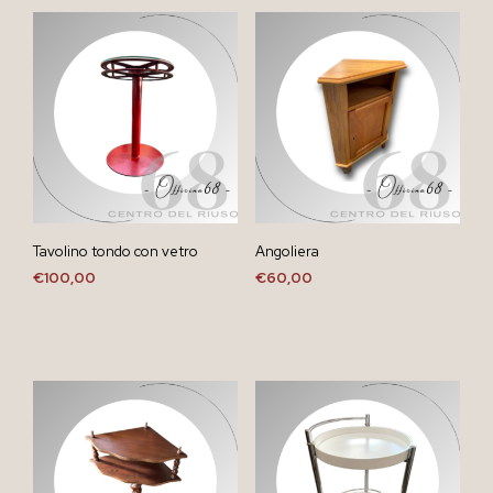
Tavolino tondo con vetro
Angoliera
€
100,00
€
60,00