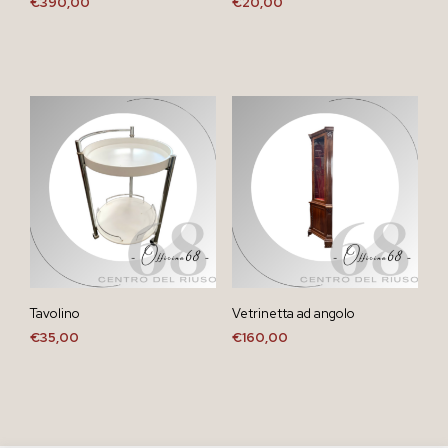
€
390,00
€
20,00
Tavolino
Vetrinetta ad angolo
€
35,00
€
160,00