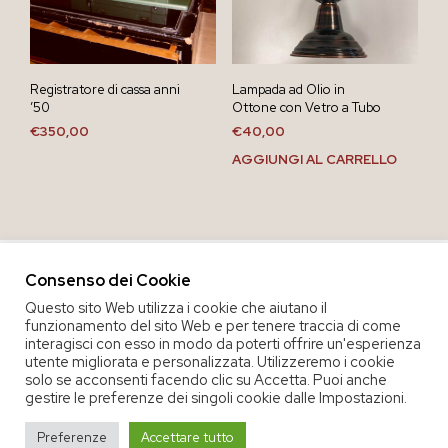
Registratore di cassa anni
Lampada ad Olio in
’50
Ottone con Vetro a Tubo
€
350,00
€
40,00
AGGIUNGI AL CARRELLO
Consenso dei Cookie
Questo sito Web utilizza i cookie che aiutano il
funzionamento del sito Web e per tenere traccia di come
interagisci con esso in modo da poterti offrire un'esperienza
utente migliorata e personalizzata. Utilizzeremo i cookie
solo se acconsenti facendo clic su Accetta. Puoi anche
gestire le preferenze dei singoli cookie dalle Impostazioni.
COPYRIGHT 2020 COOP. SOC. OFFICINA 68 |
PRIVACY POLICY
|
Preferenze
Accettare tutto
TERMINI E CONDIZIONI DEL SERVIZIO
|
CREDITS