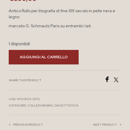
Antico Rullo per litografia di fine XIX secolo in pelle nera e
legno
marcato G. Schmautz Paris su entrambi i lati.
1 disponibili
AGGIUNGI AL CARRELLO
SHARE THIS PRODUCT
COD:
VF4 OF23-2573
CATEGORIE:
COLLEZIONISMO
,
OGGETTISTICA
PREVIOUS PRODUCT
NEXT PRODUCT