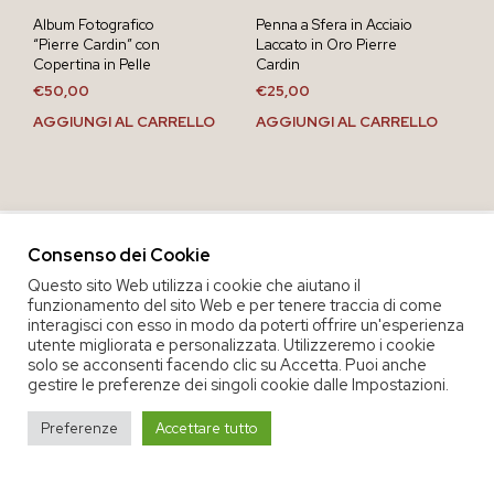
Album Fotografico
Penna a Sfera in Acciaio
“Pierre Cardin” con
Laccato in Oro Pierre
Copertina in Pelle
Cardin
€
50,00
€
25,00
AGGIUNGI AL CARRELLO
AGGIUNGI AL CARRELLO
Consenso dei Cookie
Questo sito Web utilizza i cookie che aiutano il
funzionamento del sito Web e per tenere traccia di come
interagisci con esso in modo da poterti offrire un'esperienza
utente migliorata e personalizzata. Utilizzeremo i cookie
solo se acconsenti facendo clic su Accetta. Puoi anche
gestire le preferenze dei singoli cookie dalle Impostazioni.
COPYRIGHT 2020 COOP. SOC. OFFICINA 68 |
PRIVACY POLICY
|
Preferenze
Accettare tutto
TERMINI E CONDIZIONI DEL SERVIZIO
|
CREDITS