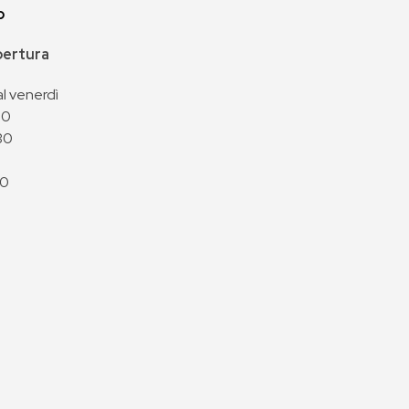
p
apertura
al venerdì
00
30
00