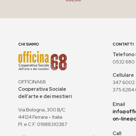
AGGIUNGI AL CARRELLO
CHI SIAMO
CONTATTI
Telefono 
0532 680
Cellulare
OFFICINA68
347 6002 0
Cooperativa Sociale
375 6284 
dell’arte e dei mestieri
Email
Via Bologna, 300 B/C
info@offi
44124 Ferrara – Italia
on-line@o
P.I. e C.F.: 01988310387
Call