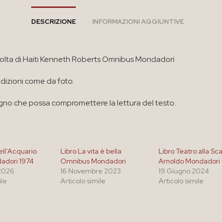
DESCRIZIONE
INFORMAZIONI AGGIUNTIVE
ivolta di Haiti Kenneth Roberts Omnibus Mondadori
izioni come da foto.
no che possa compromettere la lettura del testo.
ell’Acquario
Libro La vita è bella
Libro Teatro alla Sc
adori 1974
Omnibus Mondadori
Arnoldo Mondadori 
2026
16 Novembre 2023
19 Giugno 2024
ile
Articolo simile
Articolo simile