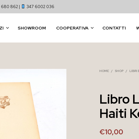
 680 862 |
347 6002 036
ZI
SHOWROOM
COOPERATIVA
CONTATTI
HOME
/
SHOP
/
LIBRI
Libro L
Haiti 
€
10,00