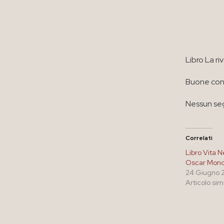
Libro La r
Buone cond
Nessun seg
Correlati
Libro Vita N
Oscar Mond
24 Giugno 
Articolo sim