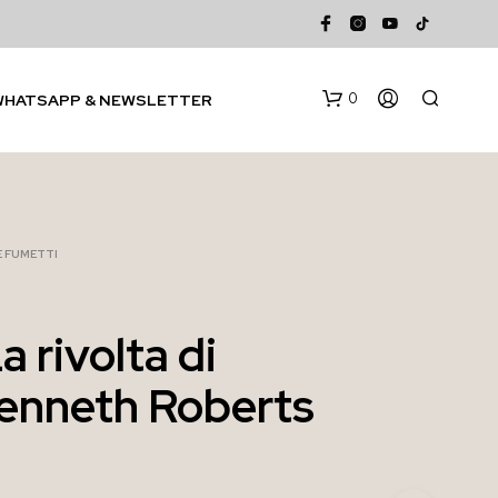
0
WHATSAPP & NEWSLETTER
 E FUMETTI
a rivolta di
N
Kenneth Roberts
E
S
S
U
N
P