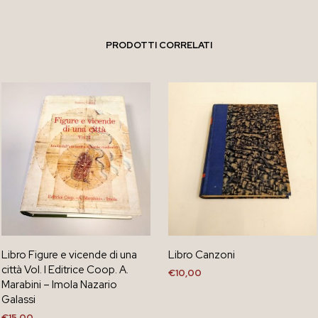
PRODOTTI CORRELATI
Libro Figure e vicende di una
Libro Canzoni
città Vol. I Editrice Coop. A.
€
10,00
Marabini – Imola Nazario
AGGIUNGI AL CARRELLO
Galassi
€
15,00