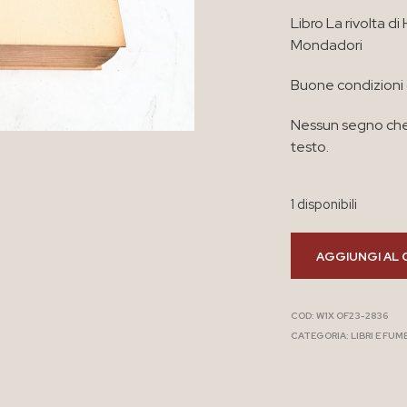
Libro La rivolta d
Mondadori
Buone condizioni
Nessun segno che
testo.
1 disponibili
AGGIUNGI AL 
COD:
W1X OF23-2836
CATEGORIA:
LIBRI E FUM