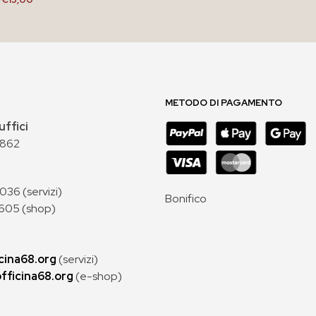
AGGIUNGI AL CARRELLO
METODO DI PAGAMENTO
uffici
 862
36 (servizi)
Bonifico
605 (shop)
cina68.org
(servizi)
fficina68.org
(e-shop)