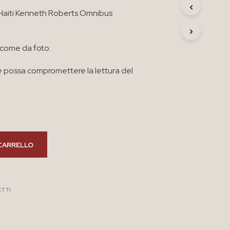
R
i Haiti Kenneth Roberts Omnibus
O
D
O
T
 come da foto.
T
O
 possa compromettere la lettura del
N
E
L
C
A
R
R
E
CARRELLO
L
L
O
.
ETTI