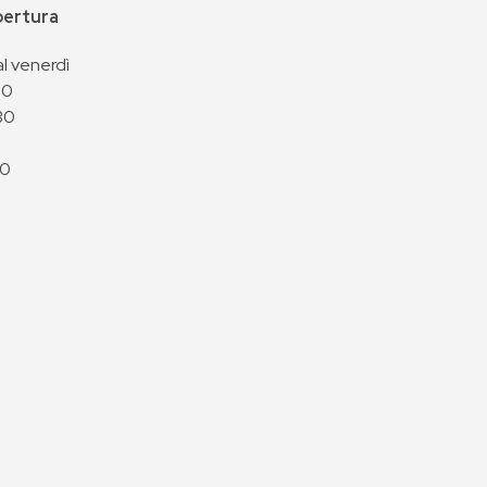
apertura
al venerdì
00
30
00