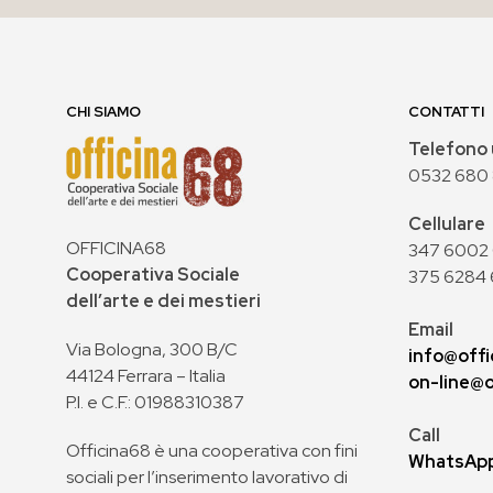
CHI SIAMO
CONTATTI
Telefono 
0532 680
Cellulare
OFFICINA68
347 6002 0
Cooperativa Sociale
375 6284 
dell’arte e dei mestieri
Email
Via Bologna, 300 B/C
info@offi
44124 Ferrara – Italia
on-line@o
P.I. e C.F.: 01988310387
Call
Officina68 è una cooperativa con fini
WhatsAp
sociali per l’inserimento lavorativo di