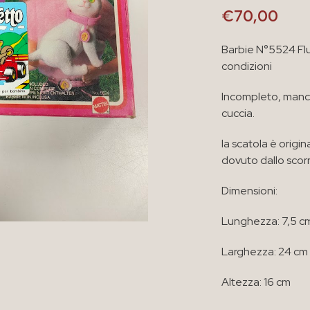
€
70,00
Barbie N°5524 Flu
condizioni
Incompleto, manca i
cuccia.
la scatola è origi
dovuto dallo scor
Dimensioni:
Lunghezza: 7,5 c
Larghezza: 24 cm
Altezza: 16 cm