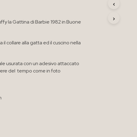
R
O
D
ffy la Gattina di Barbie 1982 in Buone
O
T
T
O
l collare alla gatta ed il cuscino nella
N
E
L
C
nale usurata con un adesivo attaccato
A
rere del tempo come in foto
R
R
E
L
L
m
O
.