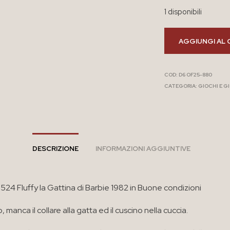
1 disponibili
AGGIUNGI AL 
COD:
D6 OF25-880
CATEGORIA:
GIOCHI E G
DESCRIZIONE
INFORMAZIONI AGGIUNTIVE
524 Fluffy la Gattina di Barbie 1982 in Buone condizioni
 manca il collare alla gatta ed il cuscino nella cuccia.