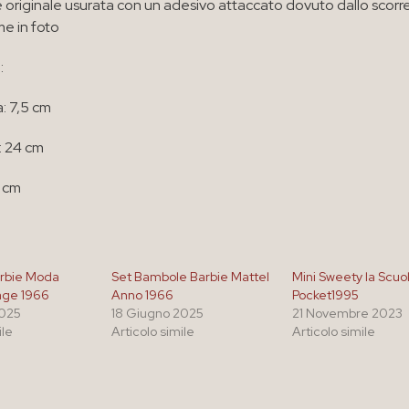
 è originale usurata con un adesivo attaccato dovuto dallo scorr
e in foto
:
: 7,5 cm
: 24 cm
6 cm
rbie Moda
Set Bambole Barbie Mattel
Mini Sweety la Scuol
age 1966
Anno 1966
Pocket1995
2025
18 Giugno 2025
21 Novembre 2023
ile
Articolo simile
Articolo simile