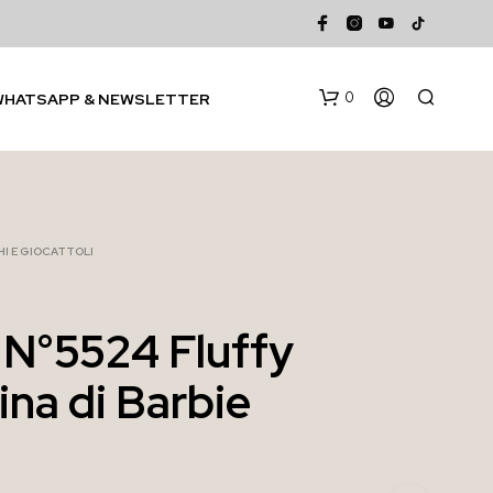
0
WHATSAPP & NEWSLETTER
I E GIOCATTOLI
 N°5524 Fluffy
N
ina di Barbie
E
S
S
U
N
P