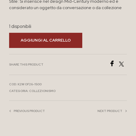
Stile: Si inserisce nel design Mid-Century moderno ed è
considerato un oggetto da conversazione o da collezione
1 disponibili
AGGIUNGI AL CARRELLO
SHARE THIS PRODUCT
COD:
K2W OF26-1500
CATEGORIA:
COLLEZIONISMO
PREVIOUS PRODUCT
NEXT PRODUCT