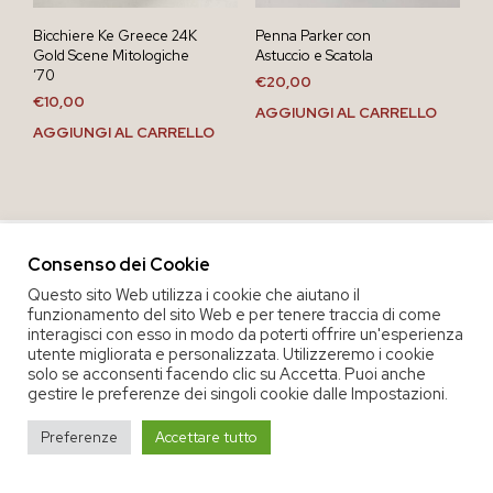
Bicchiere Ke Greece 24K
Penna Parker con
Gold Scene Mitologiche
Astuccio e Scatola
’70
€
20,00
€
10,00
AGGIUNGI AL CARRELLO
AGGIUNGI AL CARRELLO
Consenso dei Cookie
Questo sito Web utilizza i cookie che aiutano il
funzionamento del sito Web e per tenere traccia di come
interagisci con esso in modo da poterti offrire un'esperienza
utente migliorata e personalizzata. Utilizzeremo i cookie
solo se acconsenti facendo clic su Accetta. Puoi anche
gestire le preferenze dei singoli cookie dalle Impostazioni.
COPYRIGHT 2020 COOP. SOC. OFFICINA 68 |
PRIVACY POLICY
|
Preferenze
Accettare tutto
TERMINI E CONDIZIONI DEL SERVIZIO
|
CREDITS