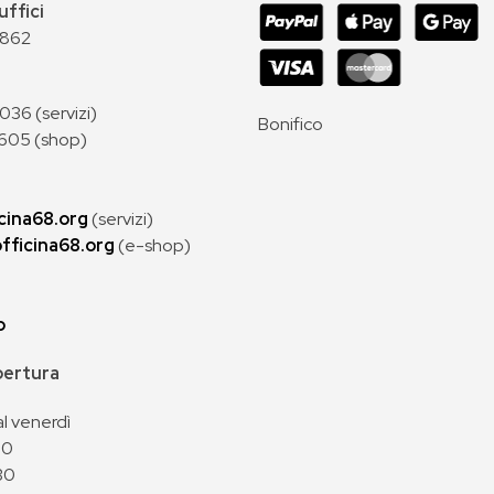
uffici
 862
36 (servizi)
Bonifico
605 (shop)
cina68.org
(servizi)
fficina68.org
(e-shop)
p
apertura
al venerdì
00
30