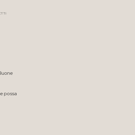
ETTI
n Buone
he possa