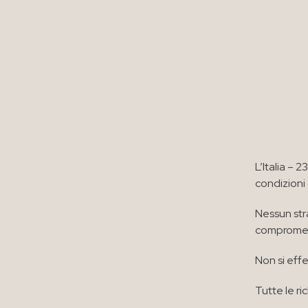
L’Italia –
condizioni
Nessun str
compromett
Non si effe
Tutte le ri