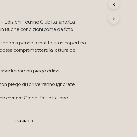
R
O
D
i – Edizioni Touring Club Italiano/La
O
T
in Buone condizioni come da foto
T
O
segno a penna o matita sia in copertina
N
e possa compromettere la lettura del
E
L
C
A
spedizioni con piego di libri.
R
R
con piego di libri verranno ignorate.
E
L
L
n corriere Crono Poste Italiane.
O
.
ESAURITO