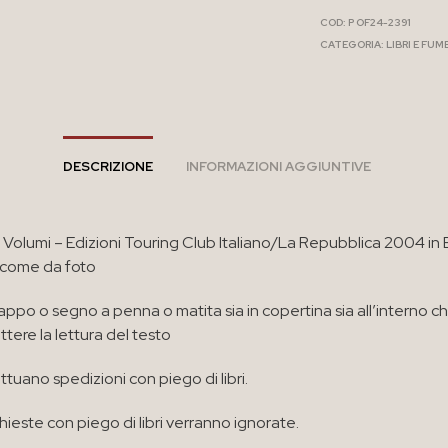
COD:
P OF24-2391
CATEGORIA:
LIBRI E FUM
DESCRIZIONE
INFORMAZIONI AGGIUNTIVE
 23 Volumi – Edizioni Touring Club Italiano/La Repubblica 2004 i
 come da foto
appo o segno a penna o matita sia in copertina sia all’interno c
ere la lettura del testo
ttuano spedizioni con piego di libri.
chieste con piego di libri verranno ignorate.