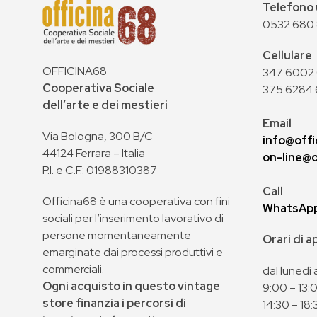
Telefono 
0532 680
Cellulare
OFFICINA68
347 6002 0
Cooperativa Sociale
375 6284 
dell’arte e dei mestieri
Email
Via Bologna, 300 B/C
info@offi
44124 Ferrara – Italia
on-line@o
P.I. e C.F.: 01988310387
Call
Officina68 è una cooperativa con fini
WhatsAp
sociali per l’inserimento lavorativo di
persone momentaneamente
Orari di 
emarginate dai processi produttivi e
commerciali.
dal lunedì 
Ogni acquisto in questo vintage
9:00 – 13:
store finanzia i percorsi di
14:30 – 18: