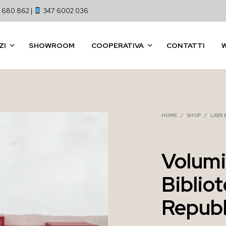
 680 862 |
347 6002 036
ZI
SHOWROOM
COOPERATIVA
CONTATTI
HOME
/
SHOP
/
LIBRI
Volumi
Bibliot
Repub