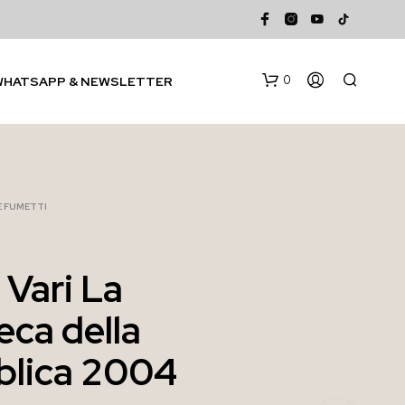
0
WHATSAPP & NEWSLETTER
 E FUMETTI
 Vari La
N
eca della
E
S
S
blica 2004
U
N
P