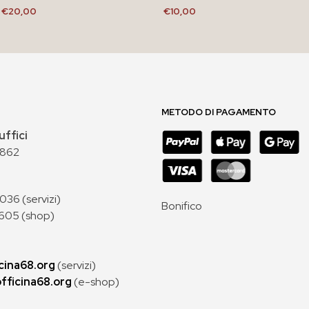
€
20,00
€
10,00
AGGIUNGI AL CARRELLO
AGGIUNGI AL CARRELLO
METODO DI PAGAMENTO
uffici
 862
36 (servizi)
Bonifico
605 (shop)
cina68.org
(servizi)
fficina68.org
(e-shop)