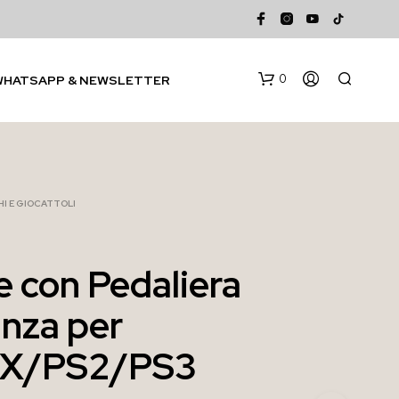
0
WHATSAPP & NEWSLETTER
I E GIOCATTOLI
e con Pedaliera
N
nza per
E
S
S
X/PS2/PS3
U
N
P