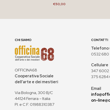
€
50,00
AGGIUNGI AL CARRELLO
CHI SIAMO
CONTATTI
Telefono 
0532 680
Cellulare
OFFICINA68
347 6002 0
Cooperativa Sociale
375 6284 
dell’arte e dei mestieri
Email
Via Bologna, 300 B/C
info@offi
44124 Ferrara – Italia
on-line@o
P.I. e C.F.: 01988310387