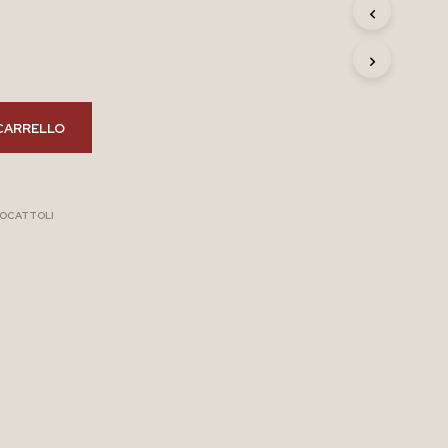
R
O
D
O
T
T
O
CARRELLO
N
E
L
C
IOCATTOLI
A
R
R
E
L
L
O
.