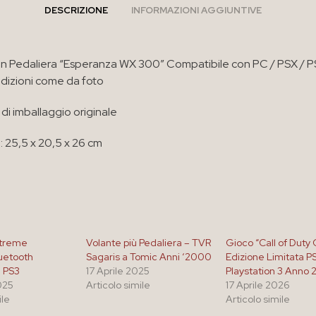
DESCRIZIONE
INFORMAZIONI AGGIUNTIVE
n Pedaliera “Esperanza WX 300” Compatibile con PC / PSX / PS
dizioni come da foto
i imballaggio originale
: 25,5 x 20,5 x 26 cm
Xtreme
Volante più Pedaliera – TVR
Gioco “Call of Duty
uetooth
Sagaris a Tomic Anni ‘2000
Edizione Limitata P
 PS3
17 Aprile 2025
Playstation 3 Anno 
025
Articolo simile
17 Aprile 2026
ile
Articolo simile