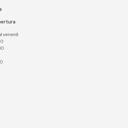
p
apertura
al venerdì
00
30
00