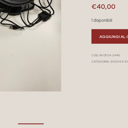
€
40,00
1 disponibili
AGGIUNGI AL 
COD:
IN OF24-2445
CATEGORIA:
GIOCHI E G