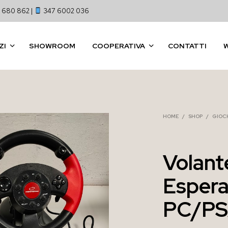
 680 862 |
347 6002 036
ZI
SHOWROOM
COOPERATIVA
CONTATTI
HOME
/
SHOP
/
GIOCH
Volant
Espera
PC/PS