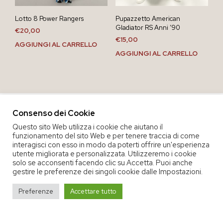
Lotto 8 Power Rangers
Pupazzetto American
Gladiator RS Anni ’90
€
20,00
€
15,00
AGGIUNGI AL CARRELLO
AGGIUNGI AL CARRELLO
Consenso dei Cookie
Questo sito Web utilizza i cookie che aiutano il
funzionamento del sito Web e per tenere traccia di come
interagisci con esso in modo da poterti offrire un'esperienza
utente migliorata e personalizzata. Utilizzeremo i cookie
solo se acconsenti facendo clic su Accetta. Puoi anche
gestire le preferenze dei singoli cookie dalle Impostazioni.
COPYRIGHT 2020 COOP. SOC. OFFICINA 68 |
PRIVACY POLICY
|
Preferenze
Accettare tutto
TERMINI E CONDIZIONI DEL SERVIZIO
|
CREDITS