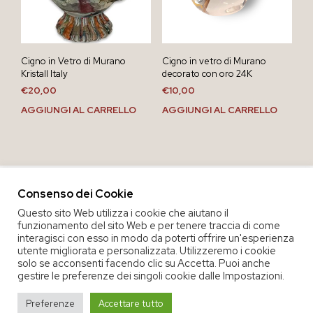
Cigno in Vetro di Murano
Cigno in vetro di Murano
Kristall Italy
decorato con oro 24K
€
20,00
€
10,00
AGGIUNGI AL CARRELLO
AGGIUNGI AL CARRELLO
Consenso dei Cookie
Questo sito Web utilizza i cookie che aiutano il
funzionamento del sito Web e per tenere traccia di come
interagisci con esso in modo da poterti offrire un'esperienza
utente migliorata e personalizzata. Utilizzeremo i cookie
solo se acconsenti facendo clic su Accetta. Puoi anche
gestire le preferenze dei singoli cookie dalle Impostazioni.
COPYRIGHT 2020 COOP. SOC. OFFICINA 68 |
PRIVACY POLICY
|
Preferenze
Accettare tutto
TERMINI E CONDIZIONI DEL SERVIZIO
|
CREDITS