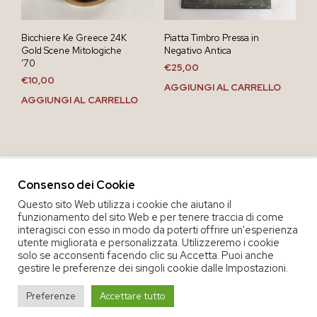
Bicchiere Ke Greece 24K
Piatta Timbro Pressa in
Gold Scene Mitologiche
Negativo Antica
’70
€
25,00
€
10,00
AGGIUNGI AL CARRELLO
AGGIUNGI AL CARRELLO
Consenso dei Cookie
Questo sito Web utilizza i cookie che aiutano il
funzionamento del sito Web e per tenere traccia di come
interagisci con esso in modo da poterti offrire un'esperienza
utente migliorata e personalizzata. Utilizzeremo i cookie
solo se acconsenti facendo clic su Accetta. Puoi anche
gestire le preferenze dei singoli cookie dalle Impostazioni.
COPYRIGHT 2020 COOP. SOC. OFFICINA 68 |
PRIVACY POLICY
|
Preferenze
Accettare tutto
TERMINI E CONDIZIONI DEL SERVIZIO
|
CREDITS