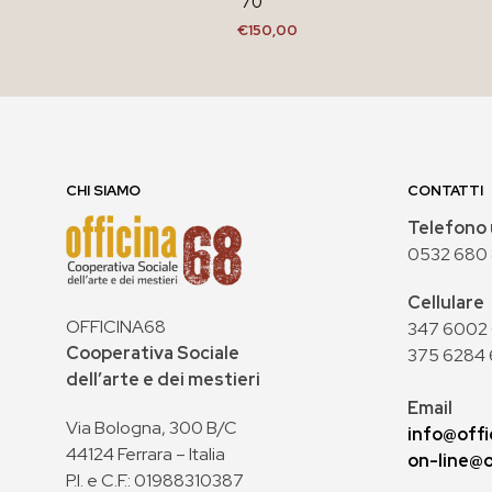
’70
€
150,00
AGGIUNGI AL CARRELLO
CHI SIAMO
CONTATTI
Telefono 
0532 680
Cellulare
OFFICINA68
347 6002 0
Cooperativa Sociale
375 6284 
dell’arte e dei mestieri
Email
Via Bologna, 300 B/C
info@offi
44124 Ferrara – Italia
on-line@o
P.I. e C.F.: 01988310387