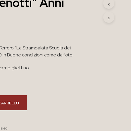
lenotti” Anni
R
O
D
O
T
T
O
N
Ferrero “La Strampalata Scuola dei
E
L
90 in Buone condizioni come da foto
C
A
 + bigliettino
R
R
E
L
L
O
CARRELLO
.
ISMO