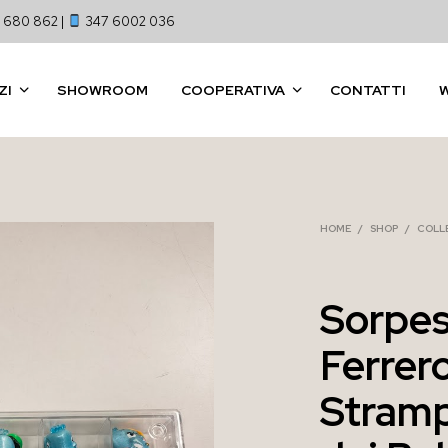
 680 862 |
347 6002 036
ZI
SHOWROOM
COOPERATIVA
CONTATTI
HOME
/
SHOP
/
COLL
Sorpes
Ferrer
Stramp