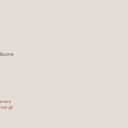
n Buone
errero
con gli