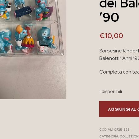
dei Ba
’90
€
10,00
Sorpesine Kinder 
Balenotti” Anni ’
Completa con teca
1 disponibili
AGGIUNGI AL 
COD:
VL1 OF25-323
CATEGORIA:
COLLEZION