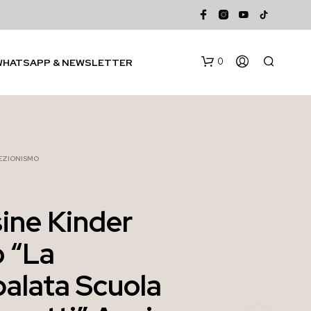
0
WHATSAPP & NEWSLETTER
EZIONISMO
ine Kinder
N
o “La
E
S
S
alata Scuola
U
N
P