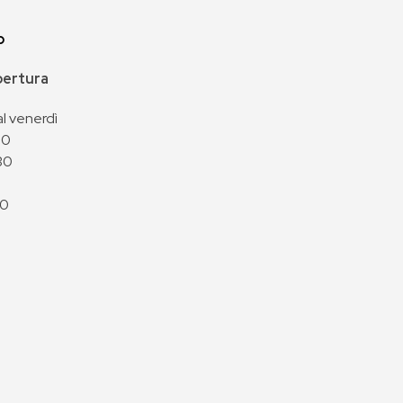
p
apertura
al venerdì
00
30
00