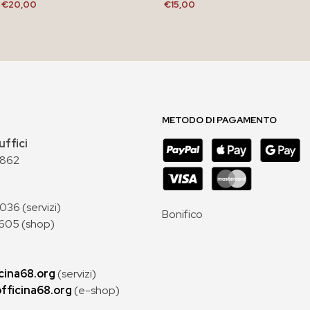
€
20,00
€
15,00
AGGIUNGI AL CARRELLO
AGGIUNGI AL CARRELLO
METODO DI PAGAMENTO
uffici
 862
36 (servizi)
Bonifico
605 (shop)
cina68.org
(servizi)
fficina68.org
(e-shop)