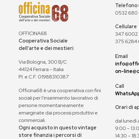
Telefono 
0532 680
Cellulare
OFFICINA68
347 6002 0
Cooperativa Sociale
375 6284 
dell’arte e dei mestieri
Email
Via Bologna, 300 B/C
info@offi
44124 Ferrara – Italia
on-line@o
P.I. e C.F.: 01988310387
Call
Officina68 è una cooperativa con fini
WhatsAp
sociali per l’inserimento lavorativo di
persone momentaneamente
Orari di 
emarginate dai processi produttivi e
commerciali.
dal lunedì 
Ogni acquisto in questo vintage
9:00 – 13:
store finanzia i percorsi di
14:30 – 18: