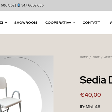
 680 862 |
347 6002 036
ZI
SHOWROOM
COOPERATIVA
CONTATTI
HOME
/
SHOP
/
ARRE
Sedia 
€
40,00
ID: Mbl-48