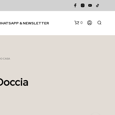
0
WHATSAPP & NEWSLETTER
DO CASA
Doccia
N
E
S
S
U
N
P