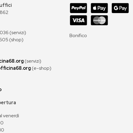
uffici
 862
36 (servizi)
Bonifico
605 (shop)
cina68.org
(servizi)
fficina68.org
(e-shop)
p
apertura
al venerdì
00
30