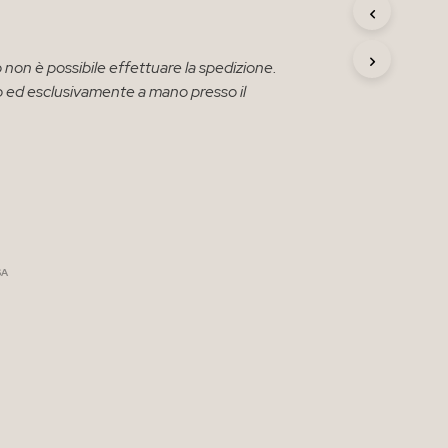
R
O
D
 non è possibile effettuare la spedizione.
O
T
solo ed esclusivamente a mano presso il
T
O
N
E
L
C
A
R
R
SA
E
L
L
O
.