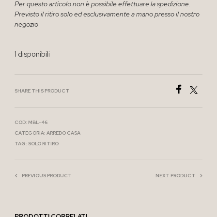
Per questo articolo non è possibile effettuare la spedizione.
Previsto il ritiro solo ed esclusivamente a mano presso il nostro
negozio
1 disponibili
SHARE THIS PRODUCT
COD:
MBL-46
CATEGORIA:
ARREDO CASA
TAG:
SOLO RITIRO
PREVIOUS PRODUCT
NEXT PRODUCT
PRODOTTI CORRELATI