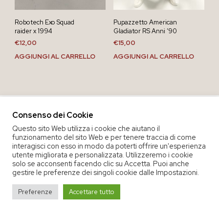
Robotech Exo Squad
Pupazzetto American
raider x 1994
Gladiator RS Anni ’90
€
12,00
€
15,00
AGGIUNGI AL CARRELLO
AGGIUNGI AL CARRELLO
Consenso dei Cookie
Questo sito Web utilizza i cookie che aiutano il
funzionamento del sito Web e per tenere traccia di come
interagisci con esso in modo da poterti offrire un'esperienza
utente migliorata e personalizzata. Utilizzeremo i cookie
solo se acconsenti facendo clic su Accetta. Puoi anche
gestire le preferenze dei singoli cookie dalle Impostazioni.
COPYRIGHT 2020 COOP. SOC. OFFICINA 68 |
PRIVACY POLICY
|
Preferenze
Accettare tutto
TERMINI E CONDIZIONI DEL SERVIZIO
|
CREDITS