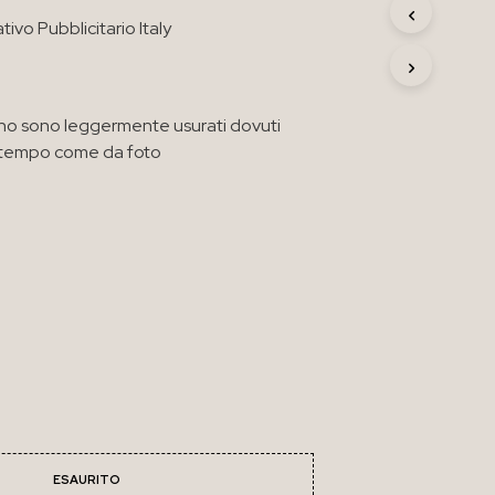
R
vo Pubblicitario Italy
O
D
O
T
T
erno sono leggermente usurati dovuti
O
l tempo come da foto
N
E
L
C
A
R
R
E
L
L
O
.
ESAURITO