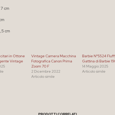
 7 cm
 cm
3,5 cm
icitari in Ottone
Vintage Camera Macchina
Barbie N°5524 Fluff
gente Vintage
Fotografica Canon Prima
Gattina di Barbie 1
025
Zoom 70 F
14 Maggio 2025
ile
2 Dicembre 2022
Articolo simile
Articolo simile
PRODOTTI CORRELATI