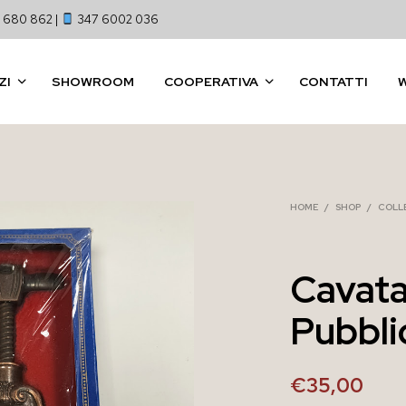
 680 862 |
347 6002 036
ZI
SHOWROOM
COOPERATIVA
CONTATTI
HOME
/
SHOP
/
COLL
Cavata
Pubblic
€
35,00