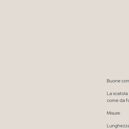
Buone con
La scatola
come da f
Misure:
Lunghezza