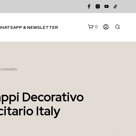
0
WHATSAPP & NEWSLETTER
EZIONISMO
ppi Decorativo
N
itario Italy
E
S
S
U
N
P