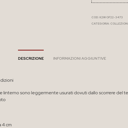
COD:
K2W OF22-3473
CATEGORIA:
COLLEZION
DESCRIZIONE
INFORMAZIONI AGGIUNTIVE
dizioni
 e linterno sono leggermente usurati dovuti dallo scorrere del 
oto
 4 cm