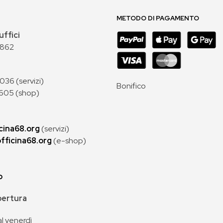
METODO DI PAGAMENTO
uffici
 862
36 (servizi)
Bonifico
605 (shop)
cina68.org
(servizi)
fficina68.org
(e-shop)
p
apertura
al venerdì