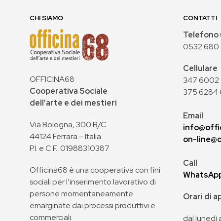
CHI SIAMO
CONTATTI
Telefono 
0532 680
Cellulare
OFFICINA68
347 6002 0
Cooperativa Sociale
375 6284 
dell’arte e dei mestieri
Email
Via Bologna, 300 B/C
info@offi
44124 Ferrara – Italia
on-line@o
P.I. e C.F.: 01988310387
Call
Officina68 è una cooperativa con fini
WhatsAp
sociali per l’inserimento lavorativo di
persone momentaneamente
Orari di 
emarginate dai processi produttivi e
commerciali.
dal lunedì 