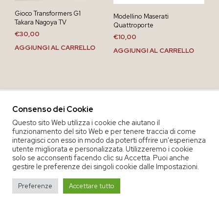
Gioco Transformers G1
Modellino Maserati
Takara Nagoya TV
Quattroporte
€
30,00
€
10,00
AGGIUNGI AL CARRELLO
AGGIUNGI AL CARRELLO
Consenso dei Cookie
Questo sito Web utilizza i cookie che aiutano il
funzionamento del sito Web e per tenere traccia di come
interagisci con esso in modo da poterti offrire un'esperienza
utente migliorata e personalizzata. Utilizzeremo i cookie
solo se acconsenti facendo clic su Accetta. Puoi anche
gestire le preferenze dei singoli cookie dalle Impostazioni.
COPYRIGHT 2020 COOP. SOC. OFFICINA 68 |
PRIVACY POLICY
|
Preferenze
Accettare tutto
TERMINI E CONDIZIONI DEL SERVIZIO
|
CREDITS