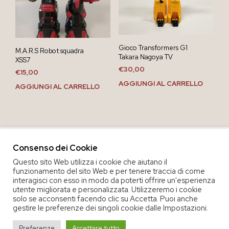
Gioco Transformers G1
M.A.R.S Robot squadra
Takara Nagoya TV
XSS7
€
30,00
€
15,00
AGGIUNGI AL CARRELLO
AGGIUNGI AL CARRELLO
Consenso dei Cookie
Questo sito Web utilizza i cookie che aiutano il
funzionamento del sito Web e per tenere traccia di come
interagisci con esso in modo da poterti offrire un'esperienza
utente migliorata e personalizzata. Utilizzeremo i cookie
solo se acconsenti facendo clic su Accetta. Puoi anche
gestire le preferenze dei singoli cookie dalle Impostazioni.
COPYRIGHT 2020 COOP. SOC. OFFICINA 68 |
PRIVACY POLICY
|
Preferenze
Accettare tutto