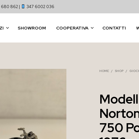
 680 862 |
347 6002 036
ZI
SHOWROOM
COOPERATIVA
CONTATTI
HOME
/
SHOP
/
GIOCH
Modell
Norto
750 Pol