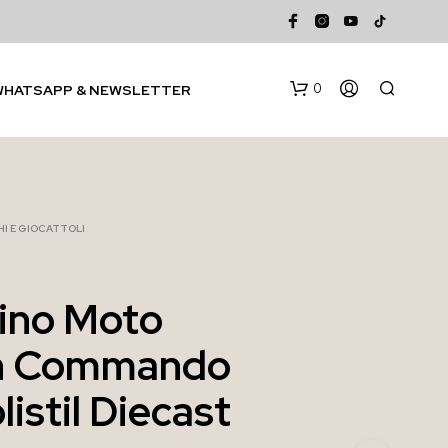
0
WHATSAPP & NEWSLETTER
I E GIOCATTOLI
ino Moto
N
n Commando
E
S
S
istil Diecast
U
N
P