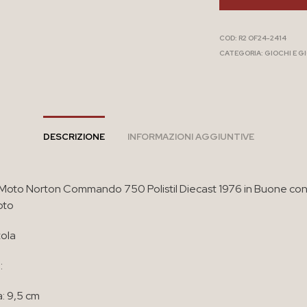
COD:
R2 OF24-2414
CATEGORIA:
GIOCHI E G
DESCRIZIONE
INFORMAZIONI AGGIUNTIVE
Moto Norton Commando 750 Polistil Diecast 1976 in Buone con
oto
ola
:
: 9,5 cm