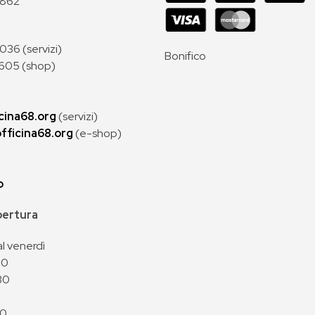
 862
36 (servizi)
Bonifico
605 (shop)
cina68.org
(servizi)
fficina68.org
(e-shop)
p
apertura
al venerdì
00
30
00