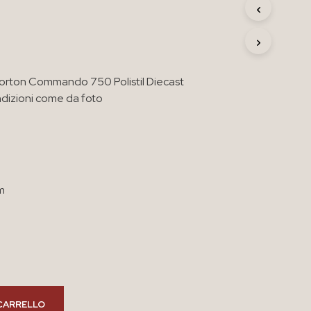
R
O
D
O
T
T
orton Commando 750 Polistil Diecast
O
dizioni come da foto
N
E
L
C
A
R
R
m
E
L
L
O
.
CARRELLO