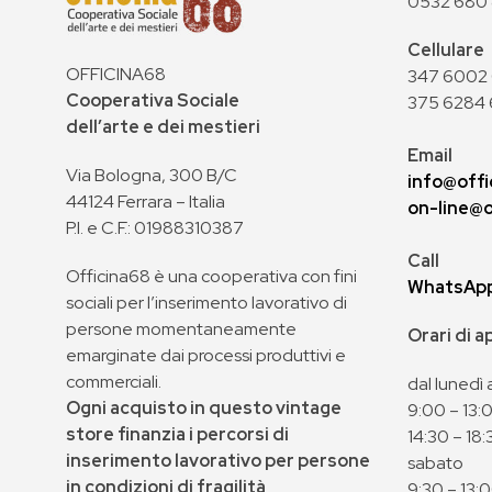
0532 680
Cellulare
OFFICINA68
347 6002 0
Cooperativa Sociale
375 6284 
dell’arte e dei mestieri
Email
Via Bologna, 300 B/C
info@offi
44124 Ferrara – Italia
on-line@o
P.I. e C.F.: 01988310387
Call
Officina68 è una cooperativa con fini
WhatsAp
sociali per l’inserimento lavorativo di
persone momentaneamente
Orari di 
emarginate dai processi produttivi e
commerciali.
dal lunedì 
Ogni acquisto in questo vintage
9:00 – 13:
store finanzia i percorsi di
14:30 – 18:
inserimento lavorativo per persone
sabato
in condizioni di fragilità
9:30 – 13: