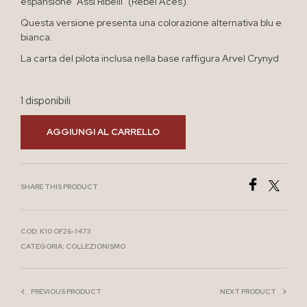
espansione “Assi Ribelli” (Rebel Aces).
Questa versione presenta una colorazione alternativa blu e
bianca.
La carta del pilota inclusa nella base raffigura Arvel Crynyd
1 disponibili
AGGIUNGI AL CARRELLO
SHARE THIS PRODUCT
COD:
K10 OF26-1473
CATEGORIA:
COLLEZIONISMO
PREVIOUS PRODUCT
NEXT PRODUCT