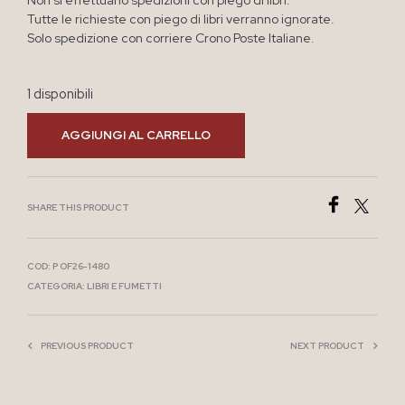
Non si effettuano spedizioni con piego di libri.
Tutte le richieste con piego di libri verranno ignorate.
Solo spedizione con corriere Crono Poste Italiane.
1 disponibili
AGGIUNGI AL CARRELLO
SHARE THIS PRODUCT
COD:
P OF26-1480
CATEGORIA:
LIBRI E FUMETTI
PREVIOUS PRODUCT
NEXT PRODUCT