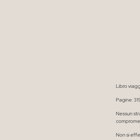
Libro viag
Pagine: 31
Nessun str
compromett
Non si effe