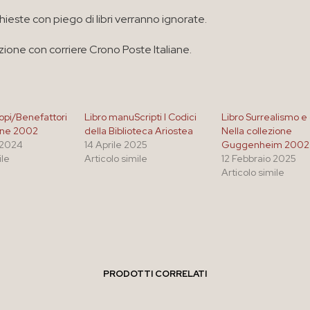
chieste con piego di libri verranno ignorate.
zione con corriere Crono Poste Italiane.
ropi/Benefattori
Libro manuScripti I Codici
Libro Surrealismo e 
one 2002
della Biblioteca Ariostea
Nella collezione
 2024
14 Aprile 2025
Guggenheim 2002
ile
Articolo simile
12 Febbraio 2025
Articolo simile
PRODOTTI CORRELATI