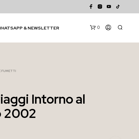
0
WHATSAPP & NEWSLETTER
 E FUMETTI
iaggi Intorno al
N
 2002
E
S
S
U
N
P