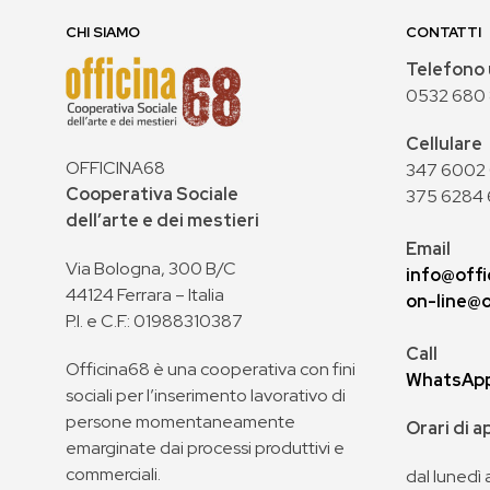
CHI SIAMO
CONTATTI
Telefono 
0532 680
Cellulare
OFFICINA68
347 6002 0
Cooperativa Sociale
375 6284 
dell’arte e dei mestieri
Email
Via Bologna, 300 B/C
info@offi
44124 Ferrara – Italia
on-line@o
P.I. e C.F.: 01988310387
Call
Officina68 è una cooperativa con fini
WhatsAp
sociali per l’inserimento lavorativo di
persone momentaneamente
Orari di 
emarginate dai processi produttivi e
commerciali.
dal lunedì 