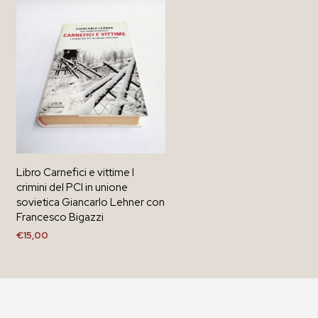
Libro Carnefici e vittime I
crimini del PCI in unione
sovietica Giancarlo Lehner con
Francesco Bigazzi
€
15,00
AGGIUNGI AL CARRELLO