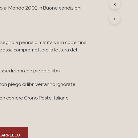
R
rno al Mondo 2002 in Buone condizioni
O
D
O
T
T
O
segno a penna o matita sia in copertina
N
e possa compromettere la lettura del
E
L
C
A
spedizioni con piego di libri.
R
R
con piego di libri verranno ignorate.
E
L
n corriere Crono Poste Italiane.
L
O
.
CARRELLO