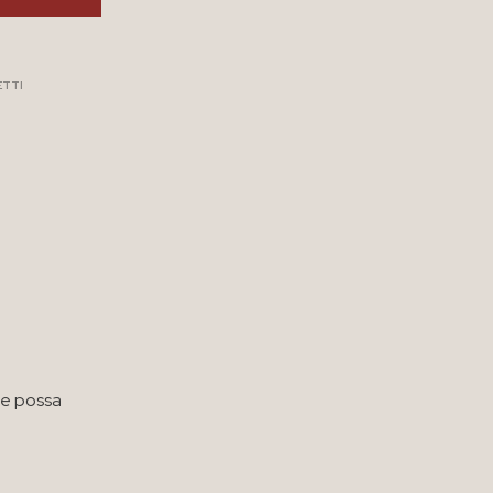
ETTI
he possa