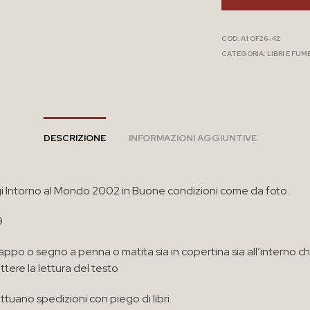
COD:
A1 OF26-42
CATEGORIA:
LIBRI E FUM
DESCRIZIONE
INFORMAZIONI AGGIUNTIVE
gi Intorno al Mondo 2002 in Buone condizioni come da foto.
9
appo o segno a penna o matita sia in copertina sia all’interno c
ere la lettura del testo
ttuano spedizioni con piego di libri.