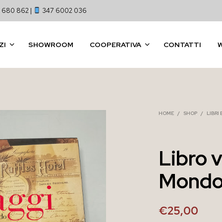
 680 862 |
347 6002 036
ZI
SHOWROOM
COOPERATIVA
CONTATTI
HOME
/
SHOP
/
LIBRI
Libro v
Mondo
€
25,00