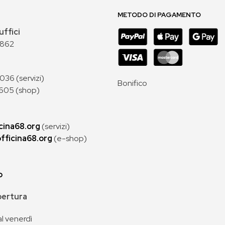
METODO DI PAGAMENTO
uffici
 862
36 (servizi)
Bonifico
605 (shop)
cina68.org
(servizi)
fficina68.org
(e-shop)
p
apertura
al venerdì