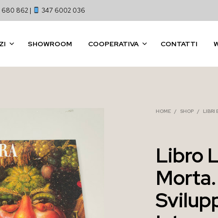
 680 862 |
347 6002 036
ZI
SHOWROOM
COOPERATIVA
CONTATTI
HOME
/
SHOP
/
LIBRI
Libro 
Morta. 
Svilup