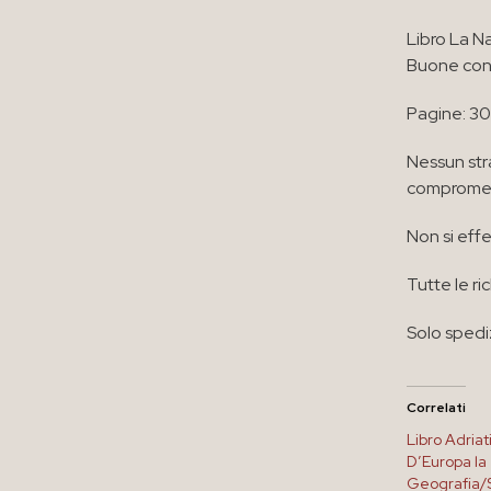
Libro La Na
Buone cond
Pagine: 3
Nessun str
compromett
Non si effe
Tutte le ri
Solo spedi
Correlati
Libro Adria
D’Europa la
Geografia/S