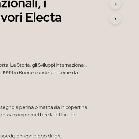
zionali, i
R
O
vori Electa
D
O
T
T
O
N
E
L
C
ta. La Storia, gli Sviluppi Internazionali,
A
ta 1999 in Buone condizioni come da
R
R
E
L
L
O
segno a penna o matita sia in copertina
.
e possa compromettere la lettura del
spedizioni con piego di libri.