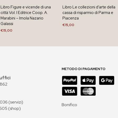
Libro Figure e vicende di una
Libro Le collezioni d’arte della
città Vol. I Editrice Coop. A.
cassa di risparmio di Parma e
Marabini – Imola Nazario
Piacenza
Galassi
€
15,00
€
15,00
AGGIUNGI AL CARRELLO
AGGIUNGI AL CARRELLO
METODO DI PAGAMENTO
uffici
 862
36 (servizi)
Bonifico
605 (shop)