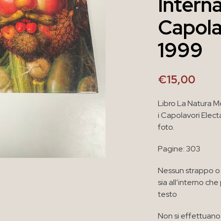
Interna
Capola
1999
€
15,00
Libro La Natura Mor
i Capolavori Elec
foto.
Pagine: 303
Nessun strappo o 
sia all’interno ch
testo
Non si effettuano 