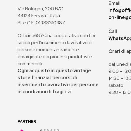
Email
Via Bologna, 300 B/C
info@offi
44124 Ferrara – Italia
on-line@o
P.I. e C.F.: 01988310387
Call
Officina68 è una cooperativa con fini
WhatsAp
sociali per l’inserimento lavorativo di
persone momentaneamente
Orari di 
emarginate dai processi produttivi e
commerciali.
dal lunedì 
Ogni acquisto in questo vintage
9:00 – 13:
store finanzia i percorsi di
14:30 – 18:
inserimento lavorativo per persone
sabato
in condizioni di fragilità
9:30 – 13:
PARTNER