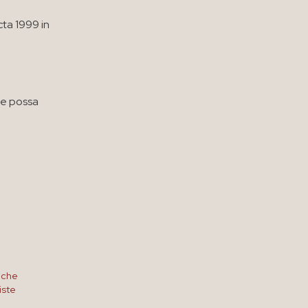
cta 1999 in
he possa
tiche
iste