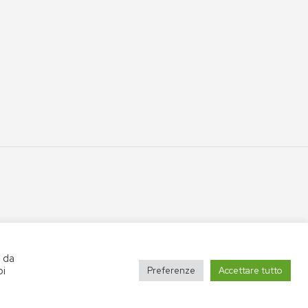
o da
oi
Preferenze
Accettare tutto