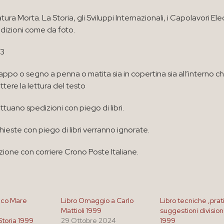
tura Morta. La Storia, gli Sviluppi Internazionali, i Capolavori Ele
izioni come da foto.
03
appo o segno a penna o matita sia in copertina sia all’interno c
ere la lettura del testo
ttuano spedizioni con piego di libri.
chieste con piego di libri verranno ignorate.
zione con corriere Crono Poste Italiane.
tico Mare
Libro Omaggio a Carlo
Libro tecniche ,pra
Mattioli 1999
suggestioni division
toria 1999
29 Ottobre 2024
1999