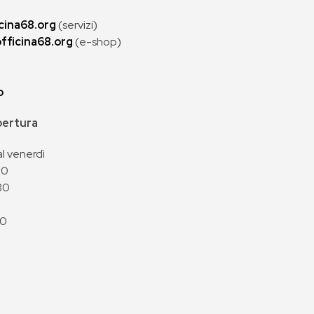
cina68.org
(servizi)
fficina68.org
(e-shop)
p
apertura
al venerdì
00
30
00