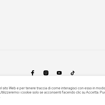
CONDIZIONI DEL SERVIZIO
|
CREDITS
el sito Web e per tenere traccia di come interagisci con esso in mod
 Utilizzeremo i cookie solo se acconsenti facendo clic su Accetta. Pu
.