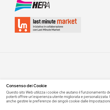
Consenso dei Cookie
COPYRIGHT 2020 COOP. SOC. OFFICINA 68 |
PRIVACY POLICY
|
TERMINI E 
Questo sito Web utilizza i cookie che aiutano il funzionamento d
poterti offrire un'esperienza utente migliorata e personalizzata.
anche gestire le preferenze dei singoli cookie dalle Impostazioni