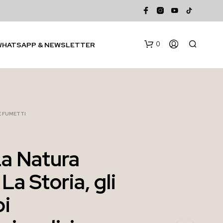
0
WHATSAPP & NEWSLETTER
 E FUMETTI
La Natura
N
La Storia, gli
E
S
S
pi
U
N
P