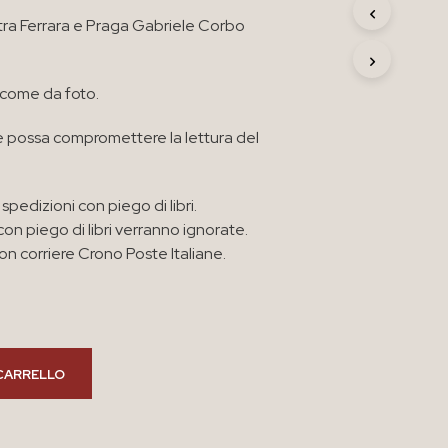
R
 tra Ferrara e Praga Gabriele Corbo
O
D
O
T
 come da foto.
T
O
 possa compromettere la lettura del
N
E
L
C
spedizioni con piego di libri.
A
con piego di libri verranno ignorate.
R
n corriere Crono Poste Italiane.
R
E
L
L
O
.
CARRELLO