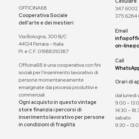
Cellulare
OFFICINA68
347 6002 0
Cooperativa Sociale
375 6284 
dell’arte e dei mestieri
Email
Via Bologna, 300 B/C
info@offi
44124 Ferrara – Italia
on-line@o
P.I. e C.F.: 01988310387
Call
Officina68 è una cooperativa con fini
WhatsAp
sociali per l’inserimento lavorativo di
persone momentaneamente
Orari di 
emarginate dai processi produttivi e
commerciali.
dal lunedì 
Ogni acquisto in questo vintage
9:00 – 13:
store finanzia i percorsi di
14:30 – 18:
inserimento lavorativo per persone
sabato
in condizioni di fragilità
9:30 – 13: