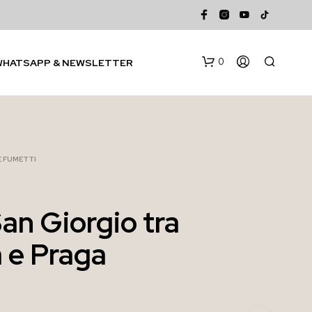
0
WHATSAPP & NEWSLETTER
 E FUMETTI
San Giorgio tra
N
a e Praga
E
S
S
U
N
P