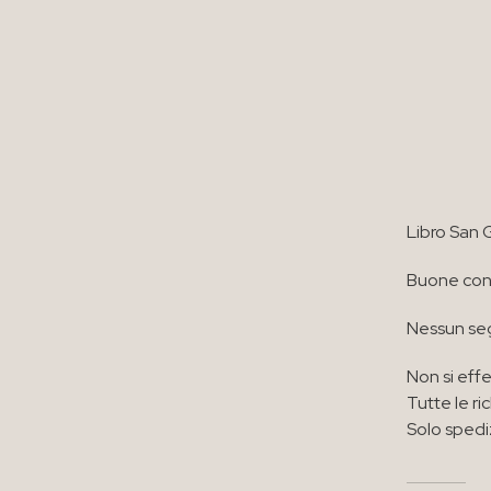
Libro San 
Buone cond
Nessun seg
Non si effe
Tutte le ri
Solo spedi