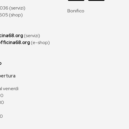
36 (servizi)
Bonifico
605 (shop)
cina68.org
(servizi)
fficina68.org
(e-shop)
p
apertura
al venerdì
00
30
00