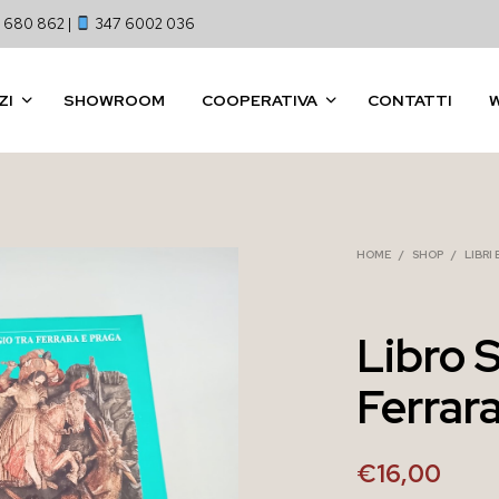
 680 862 |
347 6002 036
ZI
SHOWROOM
COOPERATIVA
CONTATTI
HOME
/
SHOP
/
LIBRI
Libro 
Ferrar
€
16,00