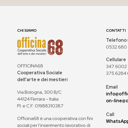
CHI SIAMO
CONTATTI
Telefono 
0532 680
Cellulare
OFFICINA68
347 6002 0
Cooperativa Sociale
375 6284 
dell’arte e dei mestieri
Email
Via Bologna, 300 B/C
info@offi
44124 Ferrara – Italia
on-line@o
P.I. e C.F.: 01988310387
Call
Officina68 è una cooperativa con fini
WhatsAp
sociali per l’inserimento lavorativo di