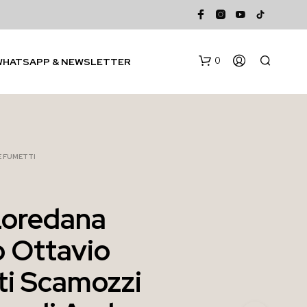
0
WHATSAPP & NEWSLETTER
 E FUMETTI
Loredana
N
o Ottavio
E
S
S
ti Scamozzi
U
N
P