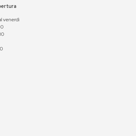
apertura
al venerdì
00
30
00