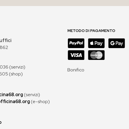
METODO DI PAGAMENTO
uffici
 862
36 (servizi)
Bonifico
605 (shop)
cina68.org
(servizi)
fficina68.org
(e-shop)
p