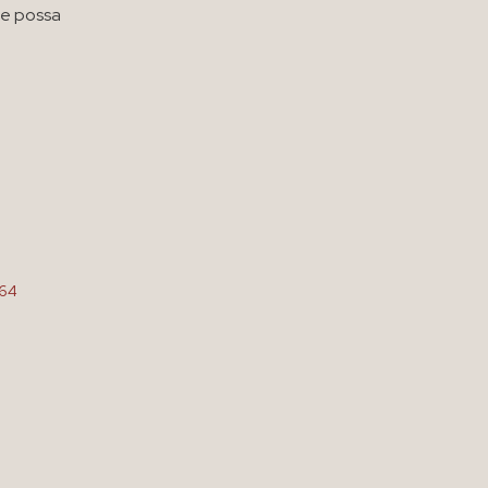
he possa
964