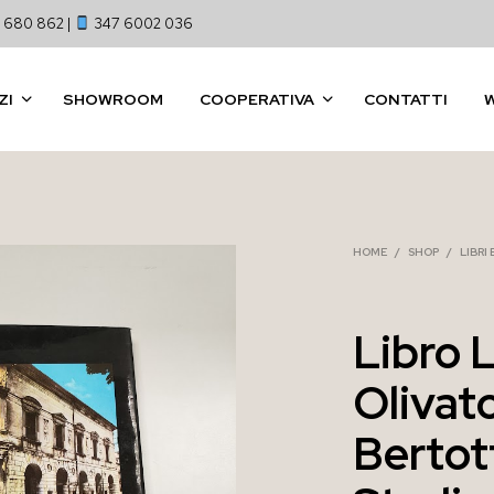
 680 862 |
347 6002 036
ZI
SHOWROOM
COOPERATIVA
CONTATTI
HOME
/
SHOP
/
LIBRI
Libro 
Olivat
Bertot