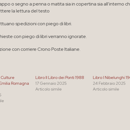
appo o segno a penna o matita sia in copertina sia all’interno c
ere la lettura del testo
ttuano spedizioni con piego di libri.
chieste con piego di libri verranno ignorate.
zione con corriere Crono Poste Italiane.
 Culture
Libro Il Libro dei Ponti 1988
Libro I Nibelunghi 1
 Emilia Romagna
17 Gennaio 2025
24 Febbraio 2025
Articolo simile
Articolo simile
5
ile