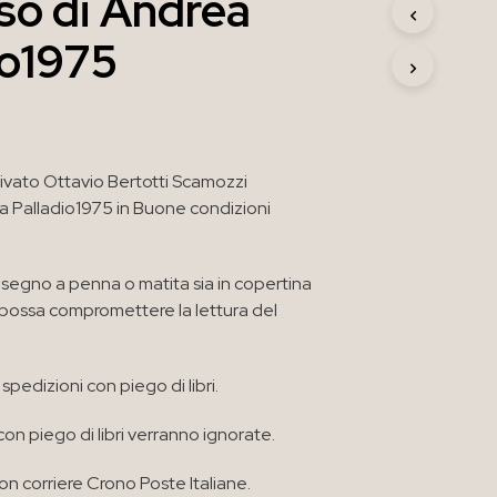
so di Andrea
R
O
io1975
D
O
T
T
O
N
ivato Ottavio Bertotti Scamozzi
E
L
a Palladio1975 in Buone condizioni
C
A
R
segno a penna o matita sia in copertina
R
e possa compromettere la lettura del
E
L
L
O
spedizioni con piego di libri.
.
con piego di libri verranno ignorate.
n corriere Crono Poste Italiane.