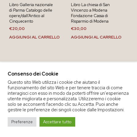
Libro Galleria nazionale
Libro La chiesa di San
di Parma Catalogo delle
Vincenzo a Modena
opere/dall’Antico al
Fondazione Cassa di
Cinquecento
Risparmio di Modena
€
20,00
€
30,00
AGGIUNGI AL CARRELLO
AGGIUNGI AL CARRELLO
Consenso dei Cookie
Questo sito Web utilizza i cookie che aiutano il
funzionamento del sito Web e per tenere traccia di come
interagisci con esso in modo da poterti offrire un'esperienza
utente migliorata e personalizzata. Utilizzeremo i cookie
solo se acconsenti facendo clic su Accetta. Puoi anche
gestire le preferenze dei singoli cookie dalle Impostazioni.
COPYRIGHT 2020 COOP. SOC. OFFICINA 68 |
PRIVACY POLICY
|
Preferenze
Accettare tutto
TERMINI E CONDIZIONI DEL SERVIZIO
|
CREDITS