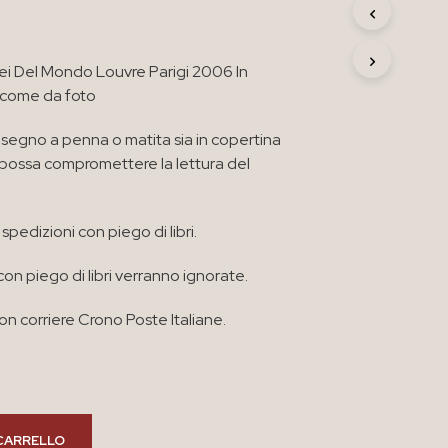
R
O
D
sei Del Mondo Louvre Parigi 2006 In
O
T
 come da foto
T
O
segno a penna o matita sia in copertina
N
e possa compromettere la lettura del
E
L
C
A
spedizioni con piego di libri.
R
R
con piego di libri verranno ignorate.
E
L
L
n corriere Crono Poste Italiane.
O
.
CARRELLO