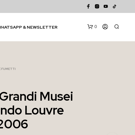
0
WHATSAPP & NEWSLETTER
 E FUMETTI
I Grandi Musei
N
ndo Louvre
E
S
S
 2006
U
N
P