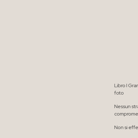
Libro I Gr
foto
Nessun str
compromett
Non si effe