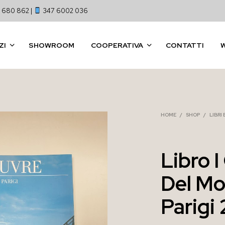
 680 862 |
347 6002 036
ZI
SHOWROOM
COOPERATIVA
CONTATTI
HOME
/
SHOP
/
LIBRI
Libro 
Del Mo
Parigi