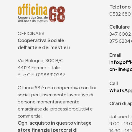
Telefono 
0532 680
Cellulare
OFFICINA68
347 6002 0
Cooperativa Sociale
375 6284 
dell’arte e dei mestieri
Email
Via Bologna, 300 B/C
info@offi
44124 Ferrara – Italia
on-line@o
P.I. e C.F.: 01988310387
Call
Officina68 è una cooperativa con fini
WhatsAp
sociali per l’inserimento lavorativo di
persone momentaneamente
Orari di 
emarginate dai processi produttivi e
commerciali.
dal lunedì 
Ogni acquisto in questo vintage
9:00 – 13:
store finanzia i percorsi di
14:30 – 18: