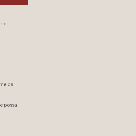
ETTI
ome da
he possa