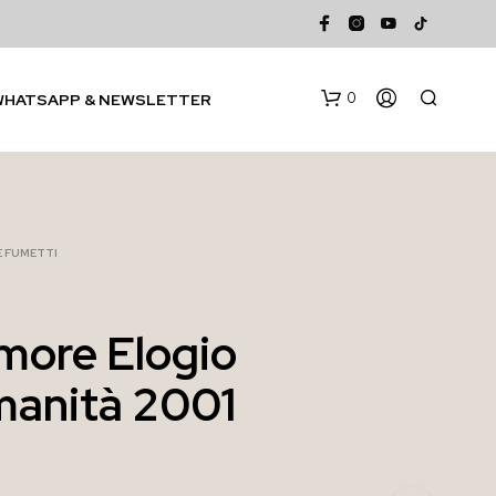
0
WHATSAPP & NEWSLETTER
 E FUMETTI
Amore Elogio
N
manità 2001
E
S
S
U
N
P