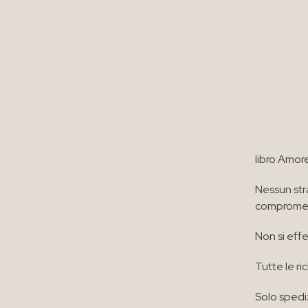
libro Amor
Nessun str
compromett
Non si effe
Tutte le ri
Solo spedi