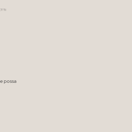
ETTI
he possa