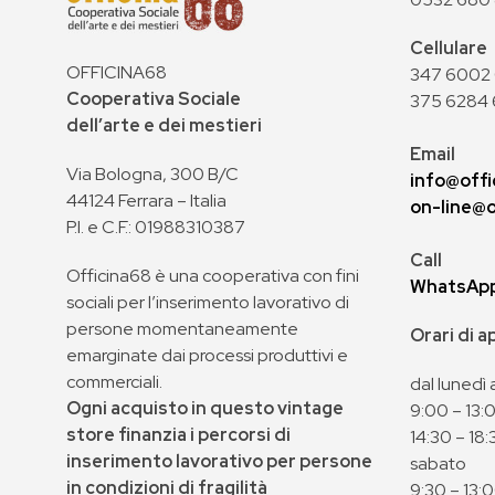
Cellulare
OFFICINA68
347 6002 0
Cooperativa Sociale
375 6284 
dell’arte e dei mestieri
Email
Via Bologna, 300 B/C
info@offi
44124 Ferrara – Italia
on-line@o
P.I. e C.F.: 01988310387
Call
Officina68 è una cooperativa con fini
WhatsAp
sociali per l’inserimento lavorativo di
persone momentaneamente
Orari di 
emarginate dai processi produttivi e
commerciali.
dal lunedì 
Ogni acquisto in questo vintage
9:00 – 13:
store finanzia i percorsi di
14:30 – 18:
inserimento lavorativo per persone
sabato
in condizioni di fragilità
9:30 – 13: