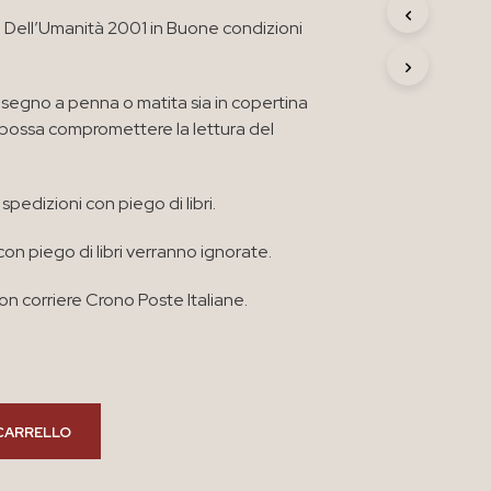
R
o Dell’Umanità 2001 in Buone condizioni
O
D
O
T
segno a penna o matita sia in copertina
T
e possa compromettere la lettura del
O
N
E
spedizioni con piego di libri.
L
C
A
con piego di libri verranno ignorate.
R
R
n corriere Crono Poste Italiane.
E
L
L
O
.
CARRELLO