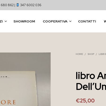
 680 862 |
347 6002 036
ZI
SHOWROOM
COOPERATIVA
CONTATTI
HOME
/
SHOP
/
LIBRI
libro 
Dell’U
€
25,00