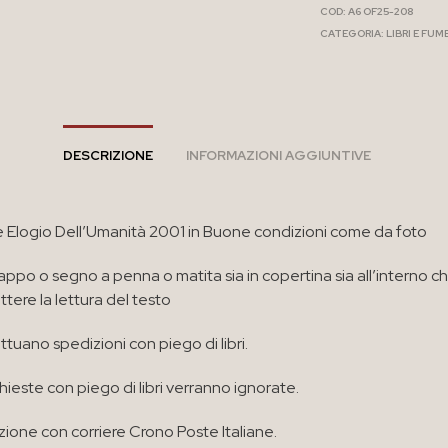
COD:
A6 OF25-208
CATEGORIA:
LIBRI E FUM
DESCRIZIONE
INFORMAZIONI AGGIUNTIVE
e Elogio Dell’Umanità 2001 in Buone condizioni come da foto
appo o segno a penna o matita sia in copertina sia all’interno c
ere la lettura del testo
ttuano spedizioni con piego di libri.
chieste con piego di libri verranno ignorate.
zione con corriere Crono Poste Italiane.