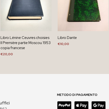
Libro Lénine Ceuvres choisies
Libro Dante
II Première partie Moscou 1953
€
10,00
copia francese
AGGIUNGI AL CARRELLO
€
20,00
AGGIUNGI AL CARRELLO
METODO DI PAGAMENTO
uffici
 862