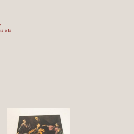
e
a e la