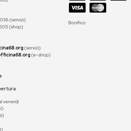
36 (servizi)
Bonifico
605 (shop)
cina68.org
(servizi)
fficina68.org
(e-shop)
p
apertura
al venerdì
00
30
00