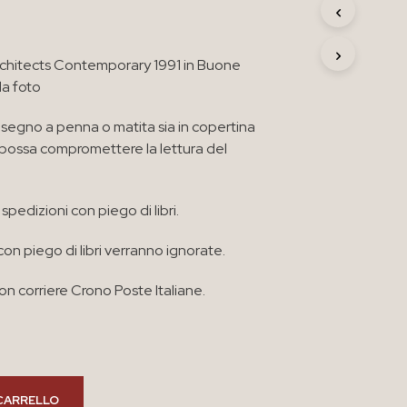
R
O
D
rchitects Contemporary 1991 in Buone
O
T
da foto
T
O
segno a penna o matita sia in copertina
N
e possa compromettere la lettura del
E
L
C
A
spedizioni con piego di libri.
R
R
con piego di libri verranno ignorate.
E
L
L
n corriere Crono Poste Italiane.
O
.
CARRELLO