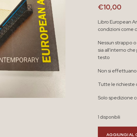
€
10,00
Libro European A
condizioni come 
Nessun strappo o 
sia all’interno ch
testo
Non si effettuano 
Tutte le richieste 
Solo spedizione co
1 disponibili
AGGIUNGI AL 