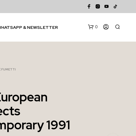
0
WHATSAPP & NEWSLETTER
 E FUMETTI
European
N
ects
E
S
S
porary 1991
U
N
P