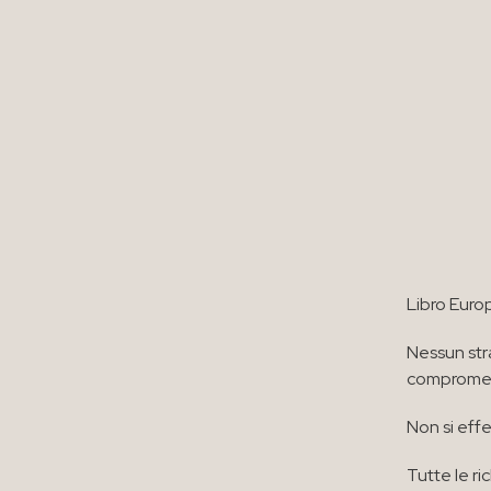
Libro Euro
Nessun str
compromett
Non si effe
Tutte le ri