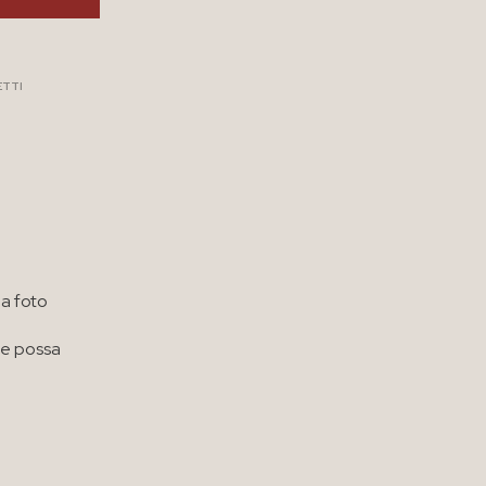
ETTI
a foto
he possa