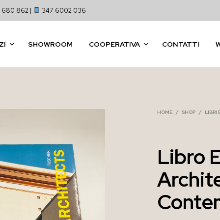
 680 862 |
347 6002 036
ZI
SHOWROOM
COOPERATIVA
CONTATTI
HOME
/
SHOP
/
LIBRI
Libro 
Archit
Contem