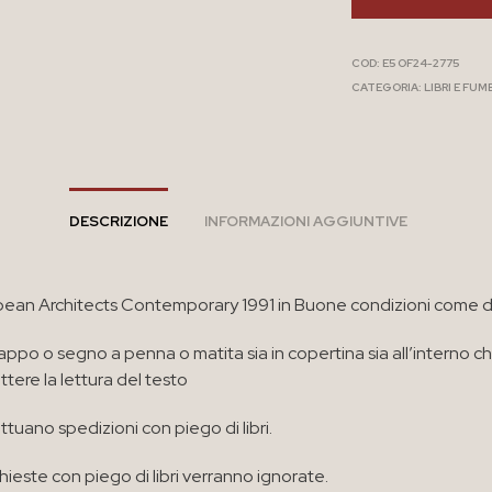
COD:
E5 OF24-2775
CATEGORIA:
LIBRI E FUM
DESCRIZIONE
INFORMAZIONI AGGIUNTIVE
pean Architects Contemporary 1991 in Buone condizioni come d
appo o segno a penna o matita sia in copertina sia all’interno c
ere la lettura del testo
ttuano spedizioni con piego di libri.
chieste con piego di libri verranno ignorate.