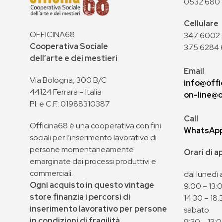
0532 680
Cellulare
OFFICINA68
347 6002 0
Cooperativa Sociale
375 6284 
dell’arte e dei mestieri
Email
Via Bologna, 300 B/C
info@offi
44124 Ferrara – Italia
on-line@o
P.I. e C.F.: 01988310387
Call
Officina68 è una cooperativa con fini
WhatsAp
sociali per l’inserimento lavorativo di
persone momentaneamente
Orari di 
emarginate dai processi produttivi e
commerciali.
dal lunedì 
Ogni acquisto in questo vintage
9:00 – 13:
store finanzia i percorsi di
14:30 – 18:
inserimento lavorativo per persone
sabato
in condizioni di fragilità
9:30 – 13: