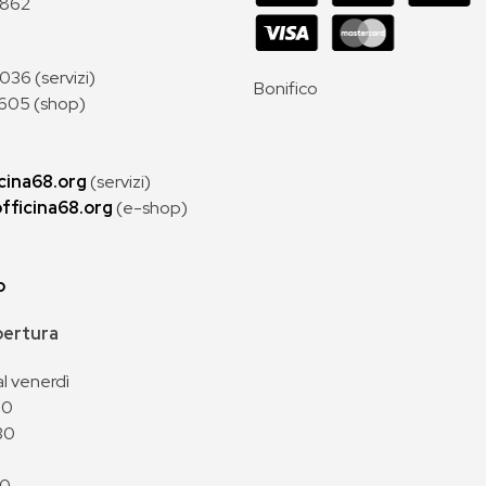
 862
36 (servizi)
Bonifico
605 (shop)
cina68.org
(servizi)
fficina68.org
(e-shop)
p
apertura
al venerdì
00
30
00