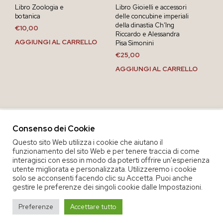
Libro Zoologia e
Libro Gioielli e accessori
botanica
delle concubine imperiali
della dinastia Ch’Ing
€
10,00
Riccardo e Alessandra
AGGIUNGI AL CARRELLO
Pisa Simonini
€
25,00
AGGIUNGI AL CARRELLO
Consenso dei Cookie
Questo sito Web utilizza i cookie che aiutano il
funzionamento del sito Web e per tenere traccia di come
interagisci con esso in modo da poterti offrire un'esperienza
utente migliorata e personalizzata. Utilizzeremo i cookie
solo se acconsenti facendo clic su Accetta. Puoi anche
gestire le preferenze dei singoli cookie dalle Impostazioni.
COPYRIGHT 2020 COOP. SOC. OFFICINA 68 |
PRIVACY POLICY
|
Preferenze
Accettare tutto
TERMINI E CONDIZIONI DEL SERVIZIO
|
CREDITS